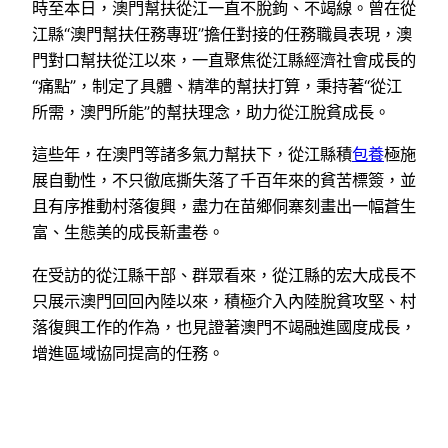
時至本日，澳門幫扶從江一直不脫鉤、不竭線。曾在從
江縣“澳門幫扶任務專班”擔任對接的任務職員表現，澳
門對口幫扶從江以來，一直聚焦從江縣經濟社會成長的
“痛點”，制定了具體、精準的幫扶打算，秉持著“從江
所需，澳門所能”的幫扶理念，助力從江脫貧成長。
這些年，在澳門等諸多氣力幫扶下，從江縣積
包養
極施
展自動性，不只徹底撕失落了千百年來的貧苦標簽，並
且有序推動村落復興，盡力在苗鄉侗寨刻畫出一幅蒼生
富、生態美的成長新畫卷。
在受訪的從江縣干部、群眾看來，從江縣的宏大成長不
只展示澳門回回內陸以來，積極介入內陸脫貧攻堅、村
落復興工作的作為，也見證著澳門不竭融進國度成長，
增進區域協同提高的任務。