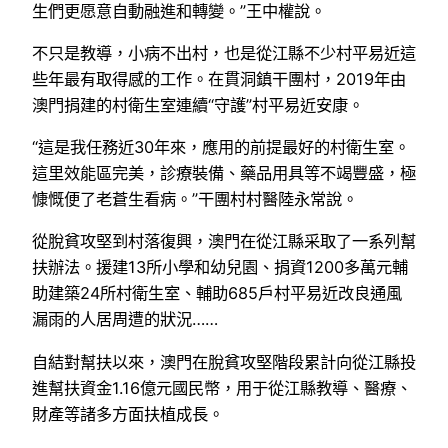
生們更愿意自動融進和轉變。”王中權說。
不只是教導，小病不出村，也是從江縣不少村平易近這
些年最有取得感的工作。在貫洞鎮干團村，2019年由
澳門捐建的村衛生室連續“守護”村平易近安康。
“這是我任務近30年來，應用的前提最好的村衛生室。
這里效能區完美，診療裝備、藥品用具等不竭豐盛，極
慷慨便了老蒼生看病。”干團村村醫陸永常說。
從脫貧攻堅到村落復興，澳門在從江縣采取了一系列幫
扶辦法。援建13所小學和幼兒園、捐資1200多萬元輔
助建築24所村衛生室、輔助685戶村平易近改良通風
漏雨的人居周遭的狀況……
自結對幫扶以來，澳門在脫貧攻堅階段累計向從江縣投
進幫扶資金1.16億元國民幣，用于從江縣教導、醫療、
財產等諸多方面扶植成長。