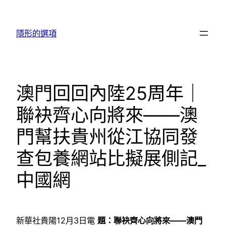
跳
至
隱形的選項
主
要
內
容
澳門回回內陸25周年｜
聯袂齊心向將來——澳
門幫扶貴州從江協同發
查包養網站比擬展側記_
中國網
新華社貴陽12月3日電
題：聯袂齊心向將來——澳門