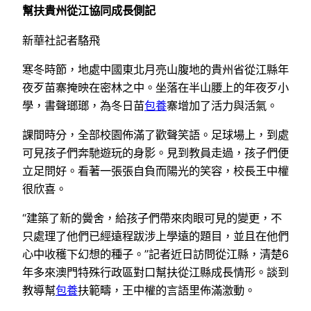
幫扶貴州從江協同成長側記
新華社記者駱飛
寒冬時節，地處中國東北月亮山腹地的貴州省從江縣年
夜歹苗寨掩映在密林之中。坐落在半山腰上的年夜歹小
學，書聲瑯瑯，為冬日苗
包養
寨增加了活力與活氣。
課間時分，全部校園佈滿了歡聲笑語。足球場上，到處
可見孩子們奔馳遊玩的身影。見到教員走過，孩子們便
立足問好。看著一張張自負而陽光的笑容，校長王中權
很欣喜。
“建築了新的黌舍，給孩子們帶來肉眼可見的變更，不
只處理了他們已經遠程跋涉上學遠的題目，並且在他們
心中收穫下幻想的種子。”記者近日訪問從江縣，清楚6
年多來澳門特殊行政區對口幫扶從江縣成長情形。談到
教導幫
包養
扶範疇，王中權的言語里佈滿激動。