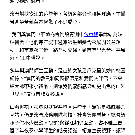
運”的激烈愿看。
澳門幫扶從江的這些年，各級各部分也積極呼應，在黌
舍甚至全部苗寨會聚了不少愛心。
“我們與澳門中華總商會附設青洲中
包養網
學締結為姊
妹黌舍，他們每年城市遴派師生到黌舍來展開公益運
動，和苗寨孩子們一路互動交通，到苗寨里慰勞村平易
近。”王中權說。
多年與澳門師生互動，是苗族女孩潘戶克最美妙的校園
記憶。“澳門的教員和同窗很愿意和我們交伴侶，不只
給大師帶來小禮品，還讓我們感觸感染到更出色的山外
世界。”這位苗族女孩說。
山海聯袂，扶貧與扶智并舉。這些年，無論是姊妹黌舍
互訪，仍是澳門政務團隊考核、社會集團慰勞，總會給
孩子們不少震動。“澳門與從江頻仍互動，客不雅上晉
陞了年夜歹小學師生的成長認識，拓寬生長視野，讓師