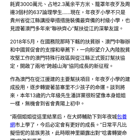
耗資3000萬元、占地2.3萬余平方米、籠罩年夜歹及周
邊3個村的637論理學生……現在，年夜歹小學不只是
貴州省從江縣講授舉措措施裝備最齊備的村級小學，也
見證著澳門多年來“聯袂齊心”幫扶從江的深摯友誼。
2018年5月，在國務院那時下轄的扶貧辦、澳門中聯辦
和中國貿促會的支撐和舉薦下，一向盼望介入內陸脫貧
攻堅工作的澳門特殊行政區與從江縣正式簽訂幫扶協
定，開啟了兩地“跨越山海”協同成長的新征程。
作為澳門在從江援建的主要幫扶項目，年夜歹小學的建
成投用，逐步轉變著苗寨里不少孩子的命運。談到將
來，本年13歲的六年級先生潘詳黨很盼望像本身姐姐
一樣，無機會到省會貴陽上初中。
“兩個姐姐從這里結業后，在大師輔助下到年夜城
包養
網
市上學了，今后必定會有更好的成長。”日常平凡比
擬忸怩的苗族男孩，此時眼神里顯露出對“唸書轉變命