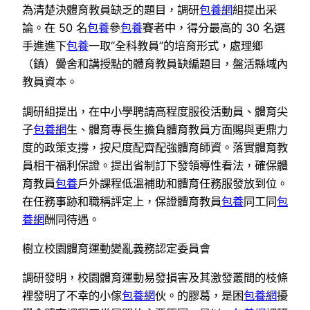
為清楚決體育教員缺乏的題目，調研
包養網
組提出采
論。在 50 名
包養
參
包養
賽者中，得分最高的 30 名選
手進進下
包養
一取“全科教員”的培育形式，處理鄉
（鎮）黌舍和講授點的體育教員缺編題目，盤活縣域內
教員資本。
調研組提出，在中小學聘請高程度服役活動員、體育尖
子
包養網
生、體育專長生擔負體育教員方面賜與更鼎力
度的政策支撐，按尺度配齊配強體育師資。落實體育教
員相干福利保證。提出省制訂下發領導性看法，確保體
育教員
包養
戶外課程低溫補助和體育任務服發放到位。
在任務事跡和職稱評定上，保證體育教員
包養
同工同
包
養網
酬同待遇。
樹立校園體育運動變亂義務認定委員會
調研發明，校園體育運動易發損害及其激發叢間的枝條
裡發明了不幸的小傢
包養網
伙。的膠葛，是困
包養網
擾