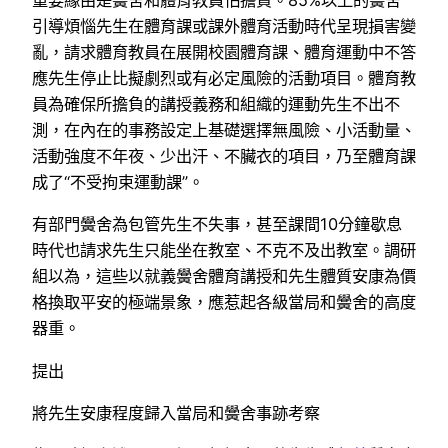
重要緣由是黌舍和體育教員怕擔責。85%以上的黌舍
引導煩惱先生在體育課或課外體育活動時代呈現損害變
亂，請求體育教員在展開校園體育課、體育運動中不答
應先生停止比擬劇烈或有必定風險的活動項目。體育教
員為確保所擔負的講授義務和組織的運動先生不出不
測，在內在的事務設定上基礎選擇無風險、小活動量、
活動強度不年夜、少出汗、不臟衣的項目，乃至體育課
成了“不受拘束運動課”。
有部門黌舍為包管先生不失事，甚至課間10分鐘歇息
時代也請求先生只能坐在教室、不克不及出教室。調研
組以為，這些以就義黌舍體育講授和先生體質安康為價
格換取平安的極端景象，應惹起各級當局和黌舍的高度
器重。
提出
將先生安康程度歸入當局和黌舍事跡考察