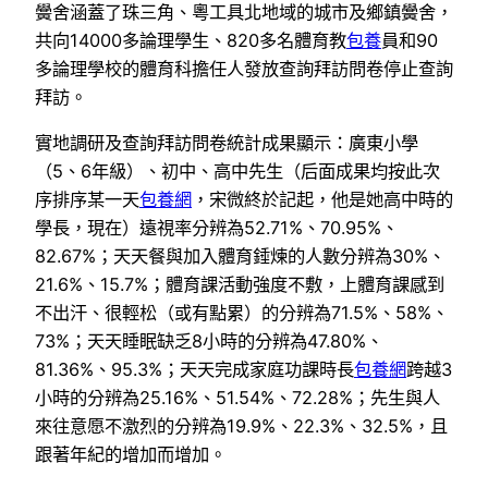
黌舍涵蓋了珠三角、粵工具北地域的城市及鄉鎮黌舍，
共向14000多論理學生、820多名體育教
包養
員和90
多論理學校的體育科擔任人發放查詢拜訪問卷停止查詢
拜訪。
實地調研及查詢拜訪問卷統計成果顯示：廣東小學
（5、6年級）、初中、高中先生（后面成果均按此次
序排序某一天
包養網
，宋微終於記起，他是她高中時的
學長，現在）遠視率分辨為52.71%、70.95%、
82.67%；天天餐與加入體育錘煉的人數分辨為30%、
21.6%、15.7%；體育課活動強度不敷，上體育課感到
不出汗、很輕松（或有點累）的分辨為71.5%、58%、
73%；天天睡眠缺乏8小時的分辨為47.80%、
81.36%、95.3%；天天完成家庭功課時長
包養網
跨越3
小時的分辨為25.16%、51.54%、72.28%；先生與人
來往意愿不激烈的分辨為19.9%、22.3%、32.5%，且
跟著年紀的增加而增加。