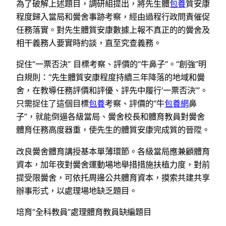
為了破解上述題目，調研組提出，將先生體
包養
質安康
程度歸入當局和黌舍事跡考察，經由過程行政問責催促
任務落實。對先生體質安康數據上報不真正的的黌舍及
相干義務人要實時約談，直至究查義務。
捉住“一票否決” 目標考察、評價的“牛鼻子”。“創強”明
白規則：“先生體質安康程度持續三年降落的地域和黌
舍，在教導任務評價和評優、評先中履行‘一票否決’”。
只需捉住了這個目標
包養
考察、評價的“牛
包養網
鼻
子”，就能倒逼各級當局、黌舍校長和體育教員對黌舍
體育任務高度器重，使先生的體質安康完成質的晉陞。
改良黌舍體育講授基本單薄環節。各級當局應兼顧體育
資本，加年夜對黌舍運動場地舉措措施扶植力度，對前
提受限黌舍，可依托周邊公共體育資本，摸索共建共享
辦事形式，以處理場地缺乏題目。
培育“全科教員”處理體育教員缺編題目