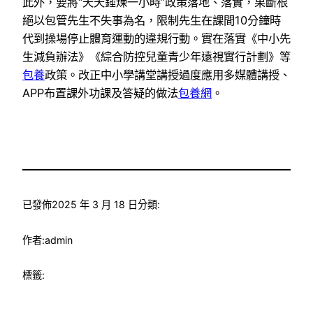
此外，要將“天天錘煉一小時”政策落地、落實，果斷根
絕以包管先生不失事為名，限制先生在課間10分鐘時
代到操場停止體育運動的違規行動。實在落實《中小先
生減負辦法》《綜合防控兒童青少年遠視實行計劃》等
包養
政策。改正中小學講堂講授過度應用多媒體講授、
APP布置課外功課及答疑的做法
包養網
。
已發佈
2025 年 3 月 18 日
分類:
作者:
admin
標籤: