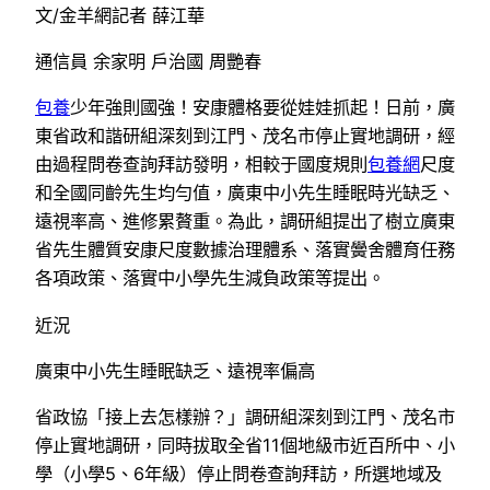
文/金羊網記者 薛江華
通信員 余家明 戶治國 周艷春
包養
少年強則國強！安康體格要從娃娃抓起！日前，廣
東省政和諧研組深刻到江門、茂名市停止實地調研，經
由過程問卷查詢拜訪發明，相較于國度規則
包養網
尺度
和全國同齡先生均勻值，廣東中小先生睡眠時光缺乏、
遠視率高、進修累贅重。為此，調研組提出了樹立廣東
省先生體質安康尺度數據治理體系、落實黌舍體育任務
各項政策、落實中小學先生減負政策等提出。
近況
廣東中小先生睡眠缺乏、遠視率偏高
省政協「接上去怎樣辦？」調研組深刻到江門、茂名市
停止實地調研，同時拔取全省11個地級市近百所中、小
學（小學5、6年級）停止問卷查詢拜訪，所選地域及