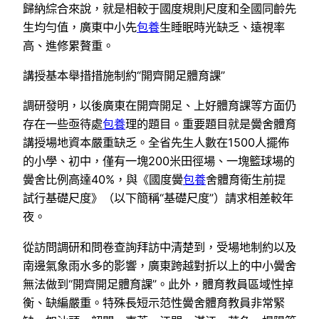
歸納綜合來說，就是相較于國度規則尺度和全國同齡先
生均勻值，廣東中小先
包養
生睡眠時光缺乏、遠視率
高、進修累贅重。
講授基本舉措措施制約“開齊開足體育課”
調研發明，以後廣東在開齊開足、上好體育課等方面仍
存在一些亟待處
包養
理的題目。重要題目就是黌舍體育
講授場地資本嚴重缺乏。全省先生人數在1500人擺佈
的小學、初中，僅有一塊200米田徑場、一塊籃球場的
黌舍比例高達40%，與《國度黌
包養
舍體育衛生前提
試行基礎尺度》（以下簡稱“基礎尺度”）請求相差較年
夜。
從訪問調研和問卷查詢拜訪中清楚到，受場地制約以及
南邊氣象雨水多的影響，廣東跨越對折以上的中小黌舍
無法做到“開齊開足體育課”。此外，體育教員區域性掉
衡、缺編嚴重。特殊長短示范性黌舍體育教員非常緊