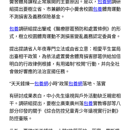
黌舍體育課程正常展開的主要原因。是以，
包養網
調研
組提出要樹立省、市兼顧的中小黌舍校園
包養
體育運動
不測損害及義務保險基金。
包養
調研組提出鑒戒《醫療膠葛預防和處置條例》的形
式，樹立校園體育運動不測損害變亂義務認定委員會。
提出提請省人年夜專門立法或由省立意：相愛平生當局
出臺相干政策，為依法處置黌舍體育損害膠葛供給加倍
明白的行政律例根據，有用遏制“校鬧”行動，并向全社
會做好響應的法治宣揚任務。
“天天錘煉一
包養網
小時”政策
包養網
落地、落實
有研討成果表白，中小先生遠視與戶外活動缺乏親密相
干。調研組提出，要樹立廣東廣州落
包養
實教導部等八
部分印發的關于《綜合防控兒童青少年遠視實行計劃》
防控臺賬。