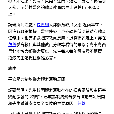
缺，如汕頭、韶關、東莞、江門、湛江、茂名、揭陽等
大都非示范性黌舍的體育教員師生比跨越1﹕400以
上。
調研所到之處，
包養網
大都體育教員反應,近兩年來，
因沒有政策根據，黌舍停發了戶外課程低溫補助和體育
任務服。也有多數體育教員反應，退職稱評定上，存在
包養
體育教員與其他教員分歧等看待的景象；粵東粵西
粵北地域大都黌舍反應，先生每人每年體檢費不落實，
招致先生體檢任務難落實。
緣由
平安壓力制約黌舍體育運動展開
調研發明，先生校園體育運動存在的損害風險和由損害
變亂激發的“校鬧”，已成為制約黌舍體育運動充足展開
和先生體質安康周全晉陞的主要原因。
包養