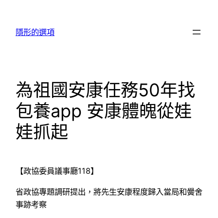
跳
至
隱形的選項
主
要
內
容
為祖國安康任務50年找
包養app 安康體魄從娃
娃抓起
【政協委員議事廳118】
省政協專題調研提出，將先生安康程度歸入當局和黌舍
事跡考察