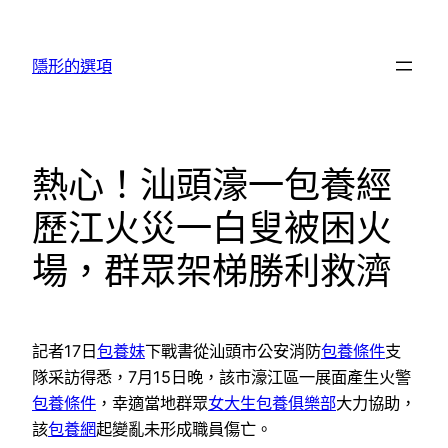
跳
至
隱形的選項
主
要
內
容
熱心！汕頭濠一包養經
歷江火災一白叟被困火
場，群眾架梯勝利救濟
記者17日
包養妹
下戰書從汕頭市公安消防
包養條件
支
隊采訪得悉，7月15日晚，該市濠江區一展面產生火警
包養條件
，幸適當地群眾
女大生包養俱樂部
大力協助，
該
包養網
起變亂未形成職員傷亡。