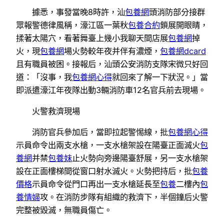
據悉，事發當晚8時許，汕
包養網
頭消防部分接群
眾報警德律風稱，濠江區一葉秋
包養合約
鎖展開眼睛，
揉著太陽穴，看著舞臺上幾小我聊天間店展
包養網
掉
火，現
包養網
場火勢較年夜并伴有濃煙，
包養網dcard
且有職員被困。接報后，汕頭公安消防支隊宋微只好回
道：「沒事，我
包養網心得
就回來了解一下狀況。」當
即派遣濠江年夜隊出動3輛消防車12名官兵前去現場。
火警救濟現場
消防官兵參加后，當即拉起警惕線，批
包養網心得
示員命令出兩支水槍，一支水槍架設在陽臺正面滅火
包
養網
并禁
包養妹
止火勢向旁邊陽臺舒展，另一支水槍架
設在正面樓梯間從窗口射水滅火。火勢把持后，批
包養
價格
示員命令從門口再出一支水槍延長至
包養
二樓內
包
養情婦
攻。在消防步隊有組織的救濟下，半個鐘后火警
完整被毀滅，無職員傷亡。