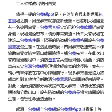
世人架梯教出被困白叟
值得一提的
包養網ppt
是，在消防官兵未到達現
包
養網
場之前，周邊群眾就都處於優勢。已發明火場陽臺
有一名被困白叟，
包養留言板
火焰已迫
包養軟體
近白叟
身側，現場濃煙密布，情形非常緊迫。所幸火警現場在
建筑二
包養條件
層，陽臺的防盜網
包養價格
開設有
包養
網單次
逃生窗。在這危機時辰，四周群眾敏捷架設木梯
協助白叟從逃生窗口離開險境。據
包養
先容，在此次出
警的經過歷程中，消防
包養
官兵還碰到個小插曲，消防
車前去火
台灣包養網
警現場途經較窄的途徑時，竟有一
輛小轎車停放在路中心障礙前行，很多群眾自覺協力將
轎車推到其他地位輔助消
包養意思
防車順遂經由過程。
對此，汕頭消防部分再次提示寬大群眾：切勿梗塞消防
通道和分散出口，設有防盜網的
包養站長
場合請開設逃
生窗，包管性命通道通順。
起源｜
包養網
羊
包養網
城
包養價格ptt
派責編｜許