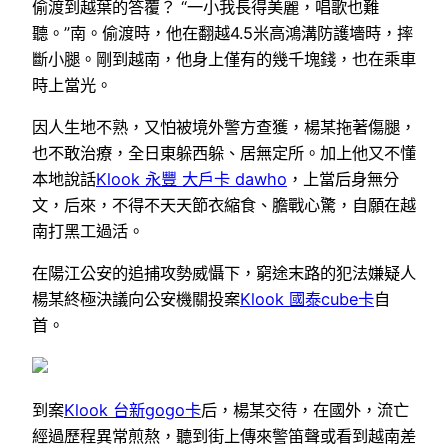
偷渡到越葉的答覆？ “一小我長得美麗，唱歌也難
聽。”南。偷渡時，他在翻越4.5米高鴻溝防護墻時，摔
斷小腿。剛到越南，他身上僅有的幾千塊錢，也在乘車
時上當光。
因人生地不熟，又怕被境外警方查獲，楊某拖著傷腿，
也不敢治療，全日東躲西躲、居無定所。加上他又不懂
本地說話
Klook 永豐 大戶卡 dawho
，上當后身無分
文，后來，不得不天天節衣縮食、膽戰心驚，自願在越
南打黑工過活。
在陽江公安的追捕攻勢威懾下，窮途末路的犯法嫌疑人
楊某終極決議向公安機關投案
Klook 國泰cube卡
自
首。
到案
Klook 台新gogo卡
后，楊某交待，在國外，流亡
經過歷程異常煎熬，聽到街上傳來警笛聲或看到越南差