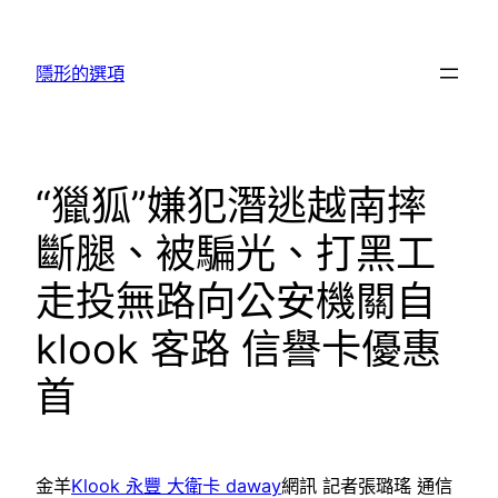
跳
至
隱形的選項
主
要
內
容
“獵狐”嫌犯潛逃越南摔
斷腿、被騙光、打黑工
走投無路向公安機關自
klook 客路 信譽卡優惠
首
金羊
Klook 永豐 大衛卡 daway
網訊 記者張璐瑤 通信