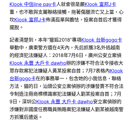
Klook 中信line pay卡
人就會很是嚴
Klook 富邦J卡
重，也不敢與支屬聯絡接觸，拖著傷腿流亡又上當，心
坎
Klook 富邦J卡
佈滿孤單與膽怯，投案自首后才獲得
擺脫。
記者清楚到，本年“獵狐2018”專項
Klook 台新gogo卡
舉動中，廣東警方還在4天內，先后抓獲3名外逃越南
的經濟犯法嫌疑人：2018年7月6日，廣州公安立案偵
Klook 永豐 大戶卡 dawho
辦的涉嫌不符合法令接收大
眾存款案犯法嫌疑人黃某投案自首；7月7表格內
Klook
台新gogo卡
在的事務單一，包含她的小我信息、聯絡
方法、貓的日，汕頭公安立案偵辦的涉嫌發賣不符合法
令制造注冊商標標識案犯法嫌疑人劉某投案自首；7月
9日，深圳公
Klook 永豐 大戶卡 dawho
安立案偵辦的
涉嫌對非國度任務職員賄賂案犯法嫌疑人劉某被越南警
方抓獲后遣返。