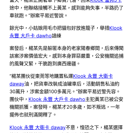
途中，他聯絡接觸不上黃某，感到能夠失事，半路扔了
車就跑。”辦案平易近警說。
餘光中，小姑娘用毛巾把貓包好放進籠子，舉措
Klook
永豐 大戶卡 dawho
諳練
案發后，楊某先是躲匿本身的老家陽春鄉間，后來傳聞
該案涉案價值宏大，感到本身罪惡嚴重，公安機關追捕
的風聲又緊，干脆跑到廣西邊疆。
“楊某團伙從東莞等地購置私運
Klook 永豐 大衛卡
daway
油，把貨車改裝成油罐車后，活動銷售私油約
30萬升，涉案金額100多萬元。”辦案平易近警先容。
團伙中，
Klook 永豐 大戶卡 dawho
主犯黃某已被公安
機關抓獲，案發時，楊某才20多歲，如不叛逃，一年
擺佈也就刑滿開釋了。
Klook 永豐 大衛卡 daway
不意，惶恐之下，楊某選擇