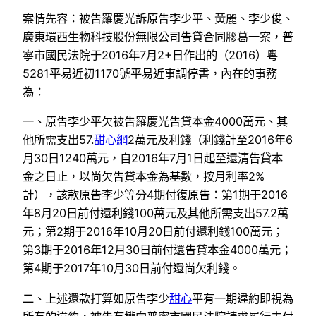
案情先容：被告羅慶光訴原告李少平、黃麗、李少俊、
廣東環西生物科技股份無限公司告貸合同膠葛一案，普
寧市國民法院于2016年7月2+日作出的（2016）粵
5281平易近初1170號平易近事調停書，內在的事務
為：
一、原告李少平欠被告羅慶光告貸本金4000萬元、其
他所需支出57.
甜心網
2萬元及利錢（利錢計至2016年6
月30日1240萬元，自2016年7月1日起至還清告貸本
金之日止，以尚欠告貸本金為基數，按月利率2%
計），該款原告李少等分4期付復原告：第1期于2016
年8月20日前付還利錢100萬元及其他所需支出57.2萬
元；第2期于2016年10月20日前付還利錢100萬元；
第3期于2016年12月30日前付還告貸本金4000萬元；
第4期于2017年10月30日前付還尚欠利錢。
二、上述還款打算如原告李少
甜心
平有一期違約即視為