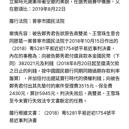
立案時光謝薰帶著空靈的美貌，在選秀競賽中獲勝，又
在歌頌比：2019年8月22日
履行法院：普寧市國民法院
案情先容：被告鄭秀君告狀原告高雙弟、王雪珠生意合
同膠葛一案普寧市國民法院于2018年10月15日作出的
（2018）粵5281平易近初1754號平易近事判決書，
內在的事務為：向被告鄭秀君付還貨款本金國民幣（下
同）382021元及利錢（2018年8月20日起至還清欠款
之日止的利錢，按中國國民銀行同期同類過期存款利率
盤算），并加倍付出遲延實行時代的債權利錢；向被告
鄭秀君付出其先墊付的案件受理費3515元、保全費
2430元，算計5945元。判決失效后，高雙弟、王雪珠
至今未實行失效法令文書斷定的任務。
履行根據文書：（2018）粵5281平易近初1754號平
易近事判決書