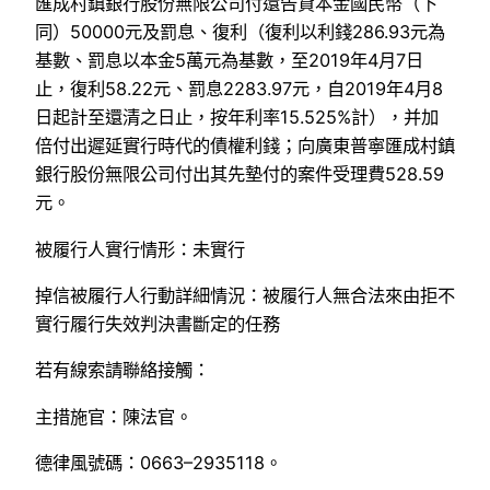
匯成村鎮銀行股份無限公司付還告貸本金國民幣（下
同）50000元及罰息、復利（復利以利錢286.93元為
基數、罰息以本金5萬元為基數，至2019年4月7日
止，復利58.22元、罰息2283.97元，自2019年4月8
日起計至還清之日止，按年利率15.525%計），并加
倍付出遲延實行時代的債權利錢；向廣東普寧匯成村鎮
銀行股份無限公司付出其先墊付的案件受理費528.59
元。
被履行人實行情形：未實行
掉信被履行人行動詳細情況：被履行人無合法來由拒不
實行履行失效判決書斷定的任務
若有線索請聯絡接觸：
主措施官：陳法官。
德律風號碼：0663–2935118。