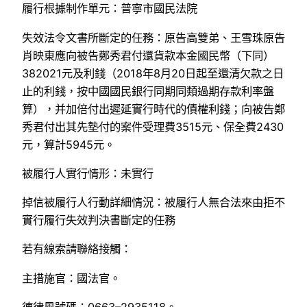
履行根據制作單元：普寧市國民法院
失效法令文書所斷定的任務：原告高雙弟、王雪珠原告
肖映東應向被告鄭秀君付還貨款本金國民幣（下同）
382021元及利錢（2018年8月20日起至還清欠款之日
止的利錢，按中國國民銀行同期同類過期存款利率盤
算），并加倍付出遲延實行時代的債權利錢；向被告鄭
秀君付出其先墊付的案件受理費3515元、保全費2430
元，算計5945元。
被履行人實行情形：未實行
掉信被履行人行動詳細情況：被履行人無合法來由拒不
實行履行失效判決書斷定的任務
若有線索請聯絡接觸：
主措施官：國法官。