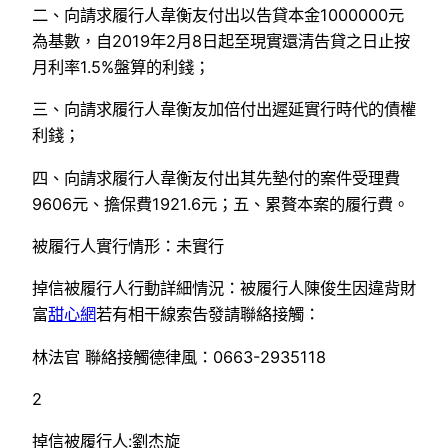
二、向請求履行人韋衡友付出以告貸本金1000000元
為基數，自2019年2月8日起至現實還清告貸之日止按
月利率1.5%盤算的利錢；
三、向請求履行人韋衡友加倍付出遲延實行時代的債權
利錢；
四、向請求履行人韋衡友付出其先墊付的案件受理費
9606元、擔保費1921.6元；五、累贅本案的履行費。
被履行人實行情形：未實行
掉信被履行人行動詳細情況：被履行人陳俊生因違背財
富
甜心網
若有相干線索告發請聯絡接觸：
林法官 聯絡接觸德律風：0663-2935118
2
掉信被履行人:劉杰旋