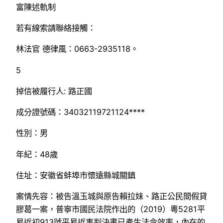
富陳述軌制
若有線索請聯絡接觸：
林法官 德律風：0663-2935118。
5
掉信被履行人: 路正國
成分證號碼：34032119721124****
性別：男
年紀：48歲
住址：安徽省蚌埠市懷遠縣城關鎮
案情先容：被告溫玉城與原告賴拉妹、路正公民間假貸
膠葛一案，普寧市國民法院作出的（2019）粵5281平
易近初913號平易近事判決書已產生法令效率，內在的