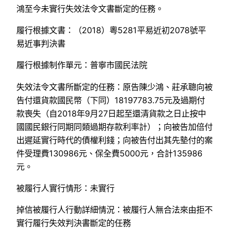
鴻至今未實行失效法令文書斷定的任務。
履行根據文書：（2018）粵5281平易近初2078號平
易近事判決書
履行根據制作單元：普寧市國民法院
失效法令文書所斷定的任務：原告陳少鴻、莊承聰向被
告付還貨款國民幣（下同）18197783.75元及過期付
款喪失（自2018年9月27日起至還清貨款之日止按中
國國民銀行同期同類過期存款利率計）；向被告加倍付
出遲延實行時代的債權利錢；向被告付出其先墊付的案
件受理費130986元、保全費5000元，合計135986
元。
被履行人實行情形：未實行
掉信被履行人行動詳細情況：被履行人無合法來由拒不
實行履行失效判決書斷定的任務