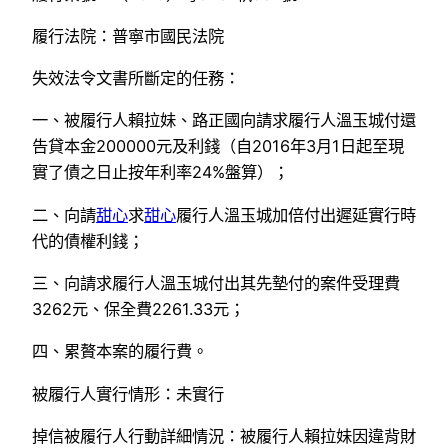
履行法院：普寧市國民法院
失效法令文書所斷定的任務：
一、被履行人賴拉妹、路正國向請求履行人溫玉城付還
告貸本金200000元及利錢（自2016年3月1日起至現
實了債之日止按年利率24%盤算）；
二、向請
甜心
求
甜心
履行人溫玉城加倍付出遲延實行時
代的債權利錢；
三、向請求履行人溫玉城付出其先墊付的案件受理費
3262元、保全費2261.33元；
四、累贅本案的履行費。
被履行人實行情形：未實行
掉信被履行人行動詳細情況：被履行人賴拉妹因違背財