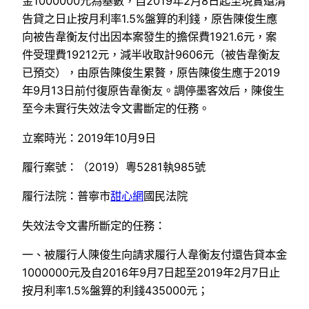
金1000000元為基數，自2019年2月8日起至現實還清
告貸之日止按月利率1.5%盤算的利錢，原告陳俊生應
向被告韋衡友付出因本案發生的擔保費1921.6元，案
件受理費19212元，減半收取計9606元（被告韋衡友
已預交），由原告陳俊生累贅，原告陳俊生應于2019
年9月13日前付復原告韋衡友。調停墨客效后，陳俊生
至今未實行失效法令文書斷定的任務。
立案時光：2019年10月9日
履行案號：（2019）粵5281執985號
履行法院：普寧市
甜心網
國民法院
失效法令文書所斷定的任務：
一、被履行人陳俊生向請求履行人韋衡友付還告貸本金
1000000元及自2016年9月7日起至2019年2月7日止
按月利率1.5%盤算的利錢435000元；