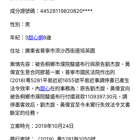
成分證號碼：44528119820820****
性別：男
年紀：3
甜心網
8歲
住址：廣東省普寧市流沙西街道培英園
案情先容：被告桐鄉市濮院駿盛布行與原告劉杰旋、黃
偉宜生意合同膠葛一案，普寧市國民法院作出的
(2018)粵5281平易近初1655號平易近事調停書已產生
法令效率，內
甜心
在的事務為：原告劉杰旋、黃偉宜向
被告桐鄉市濮院駿盛布行付還貨款1109397.30元，調
停墨客效后，劉杰旋、黃偉宜至今未實行失效法令文書
斷定的任務。
立案時光：2019年10月24日
履行案號：（2019）粵5281執1050號