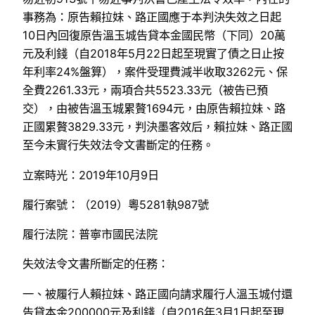
事務為：原告賴拉妹、路正國應于本判決失效之日起
10日內回復原告溫玉城告貸本金國民幣（下同）20萬
元及利錢（自2018年5月22日起至現實了債之日止按
年利率24%盤算），案件受理費減半收取3262元、保
全費2261.33元，兩項合共5523.33元（被告已預
交），由被告溫玉城累贅1694元，由原告賴拉妹、路
正國累贅3829.33元，判決墨客效后，賴拉妹、路正國
至今未實行失效法令文書斷定的任務。
立案時光：2019年10月9日
履行案號：（2019）粵5281執987號
履行法院：普寧市國民法院
失效法令文書所斷定的任務：
一、被履行人賴拉妹、路正國向請求履行人溫玉城付還
告貸本金200000元及利錢（自2016年3月1日起至現