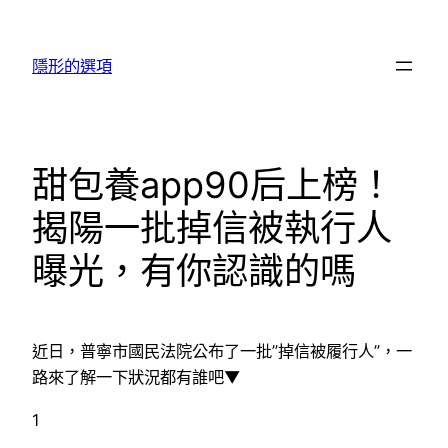
跳
至
隱形的選項
主
要
內
容
甜包養app90后上榜！
揭陽一批掉信被執行人
曝光，有你認識的嗎
近日，普寧市國民法院公布了一批”掉信被履行人”，一
路來了解一下狀況都有誰吧▼
1