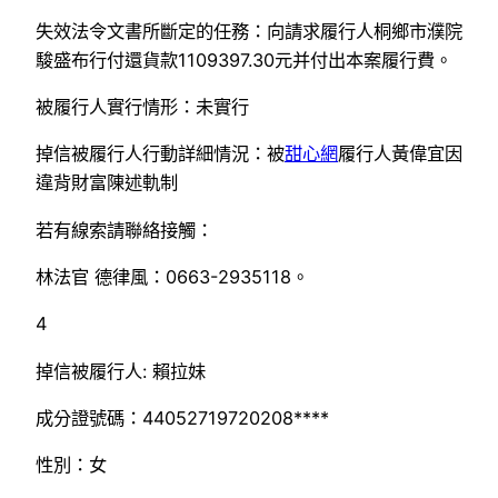
失效法令文書所斷定的任務：向請求履行人桐鄉市濮院
駿盛布行付還貨款1109397.30元并付出本案履行費。
被履行人實行情形：未實行
掉信被履行人行動詳細情況：被
甜心網
履行人黃偉宜因
違背財富陳述軌制
若有線索請聯絡接觸：
林法官 德律風：0663-2935118。
4
掉信被履行人: 賴拉妹
成分證號碼：44052719720208****
性別：女