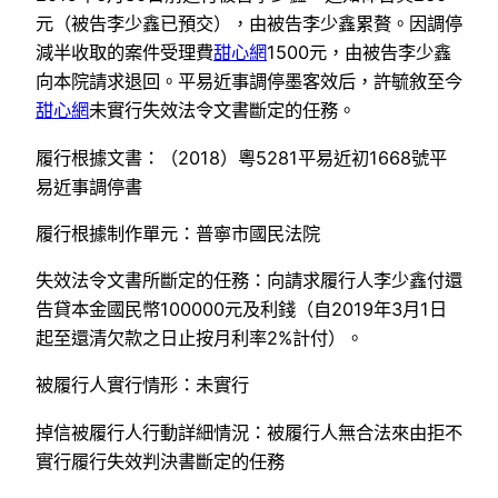
元（被告李少鑫已預交），由被告李少鑫累贅。因調停
減半收取的案件受理費
甜心網
1500元，由被告李少鑫
向本院請求退回。平易近事調停墨客效后，許毓敘至今
甜心網
未實行失效法令文書斷定的任務。
履行根據文書：（2018）粵5281平易近初1668號平
易近事調停書
履行根據制作單元：普寧市國民法院
失效法令文書所斷定的任務：向請求履行人李少鑫付還
告貸本金國民幣100000元及利錢（自2019年3月1日
起至還清欠款之日止按月利率2%計付）。
被履行人實行情形：未實行
掉信被履行人行動詳細情況：被履行人無合法來由拒不
實行履行失效判決書斷定的任務