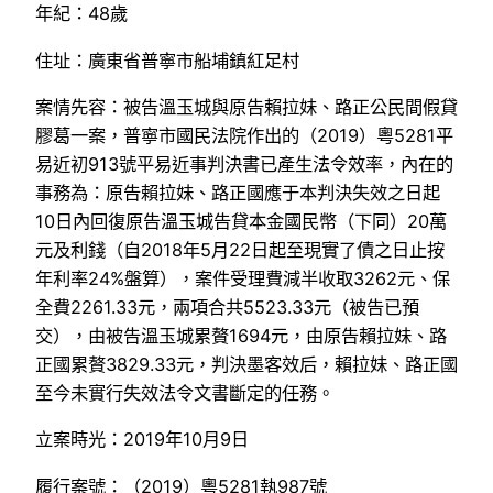
年紀：48歲
住址：廣東省普寧市船埔鎮紅足村
案情先容：被告溫玉城與原告賴拉妹、路正公民間假貸
膠葛一案，普寧市國民法院作出的（2019）粵5281平
易近初913號平易近事判決書已產生法令效率，內在的
事務為：原告賴拉妹、路正國應于本判決失效之日起
10日內回復原告溫玉城告貸本金國民幣（下同）20萬
元及利錢（自2018年5月22日起至現實了債之日止按
年利率24%盤算），案件受理費減半收取3262元、保
全費2261.33元，兩項合共5523.33元（被告已預
交），由被告溫玉城累贅1694元，由原告賴拉妹、路
正國累贅3829.33元，判決墨客效后，賴拉妹、路正國
至今未實行失效法令文書斷定的任務。
立案時光：2019年10月9日
履行案號：（2019）粵5281執987號