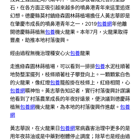
石，在各方面正吸引越來越多的噴鼻港青年來這里追逐
幻想。德慶縣莫村鎮綠森園林蒔植場擔任人黃志華即是
在肇慶市成長的噴鼻港青年之一，2019
包養網
年他離
開德慶縣蒔植無
包養
機火龍果。本年7月，火龍果取得
豐產，助推本地村落復興。
經由過程無機治理種安心火
包養
龍果
走進綠森園林蒔植場，可以看到一排排
包養
水泥柱順著
地勢整潔擺列，枝條順著柱子攀登向上。一顆顆紫白色
的火龍果，像紅燈
包養
籠般掛在枝條上，紅綠相間，心
包養網
曠神怡。黃志華告知記者，實行村落復興計謀讓
他看到了村落農業成長的年夜好遠景，便決議到德慶蒔
植無
包養網
機火龍果，為本地的村落復興作進獻。
包養
網
黃志華說，在火龍果日
包養網
常病蟲害治理中更多的是
用年夜蒜油或是中藥對樹體停止調度；除草也是經由過