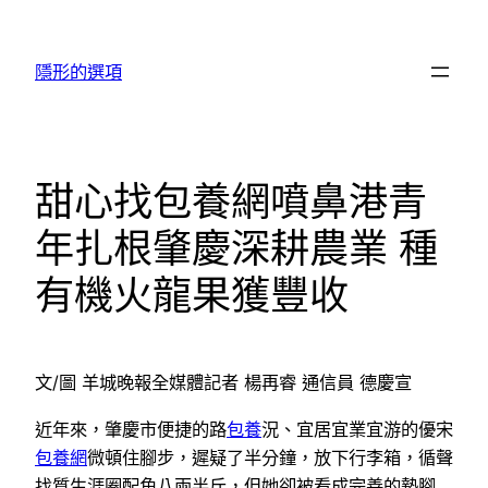
跳
至
隱形的選項
主
要
內
容
甜心找包養網噴鼻港青
年扎根肇慶深耕農業 種
有機火龍果獲豐收
文/圖 羊城晚報全媒體記者 楊再睿 通信員 德慶宣
近年來，肇慶市便捷的路
包養
況、宜居宜業宜游的優宋
包養網
微頓住腳步，遲疑了半分鐘，放下行李箱，循聲
找質生涯圈配角八兩半斤，但她卻被看成完善的墊腳