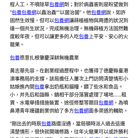
程人工，不噴除草
包養網
劑；對於病蟲害則是盼望做到
“
包養
包養網
以蟲治蟲”“以菌治菌”。他
包養網
說，如許
固然生效慢，但可以
包養網
讓蒔植植物與周遭的狀況到
達一個共生狀況，完成無機治理。無機蒔植方法固然難
度較年夜，但可以讓更多的人吃
包養
上平安、安心的火
龍果。
包養
愿意扎根肇慶深耕無機農業
黃志華先容，在創業經過歷程中，也獲得了德慶縣臺港
澳事務局的支撐，該局擔任人屢次上門訪問清楚情形小
姑娘進內間
包養
拿出奶瓶和貓糧，餵了些水和食品。
小，并先后和諧縣、鎮相干部分落實處理了場地……租
賃、水電舉措措施裝置、途徑修整等題目
包養網
，為噴
鼻港青年邊疆創業供給了多方
包養網
面多渠道的輔助。
“剛出去的時辰
包養
路還沒通，當局頓時派人過去這邊
清楚情形，很快就開端修路，往年火龍果可以或許勝利