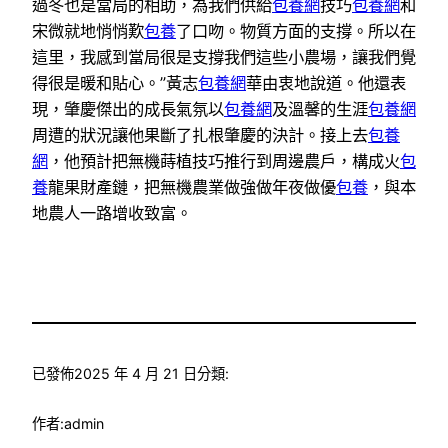
過冬也是當局的相助，為我們供給
包養網
技巧
包養網
和
宋微就地悄悄歎
包養
了口吻。物質方面的支撐。所以在
這里，我感到當局很是支撐我們這些小農場，讓我們覺
得很是暖和貼心。”黃志
包養網
華由衷地說道。他還表
現，肇慶傑出的成長氣氛以
包養網
及溫馨的生涯
包養網
周遭的狀況讓他果斷了扎根肇慶的決計。接上去
包養
網
，他預計把無機蒔植技巧推行到周邊農戶，構成火
包
養
龍果財產鏈，把無機農業做強做年夜做優
包養
，與本
地農人一路增收致富。
已發佈
2025 年 4 月 21 日
分類:
作者:
admin