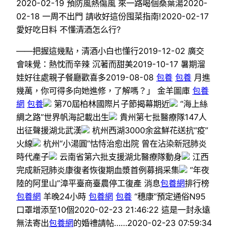
2020-02-19 預防風熱傷風 來一路喝個桑葉湯2020-
02-18 一周不出門 請收好這份囤菜指南!2020-02-17
愛好吃日料 不懂清酒怎么行?
——把握這幾點，清酒小白也懂行2019-12-02 廣交
會味覺：熱忱而辛辣 沉著而甜美2019-10-17 暑期溜
娃好往處親子餐廳歡喜多2019-08-08
包養
包養
月進
幾萬，你可得多向她進修，了解嗎？」 金羊圖庫
包養
網
包養
第70屆柏林國際片子節揭幕期近
“海上絲
綢之路”世界帆海記載出生
貴州第七批醫療隊147人
出征聲援湖北武漢
杭州西湖3000余盆鮮花送抗“疫”
火線
杭州“小湯圓”怙恃治愈出院 曾在沾染新冠肺炎
時代產子
云南省第六批支援湖北醫療隊動身
江西
完成新冠肺炎康復者恢復期血漿首例募捐采集
“年夜
陸的阿里山”漳平臺商臺農停工復產 消息
包養網
排行榜
包養網
羊晚24小時
包養網
包養
“穗康”預定通俗N95
口罩增添至10個2020-02-23 21:46:22 這是一封永遠
無法寄出
包養網
的婚禮請帖……2020-02-23 07:59:34