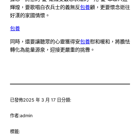
輝煌，要歌唱白衣兵士的義無反
包養
顧，更要懷念逝往
好漢的家國情懷。
包養
同時，還要讓聽眾的心靈獲得安
包養
慰和暖和，將膽怯
轉化為能量源泉，迎接更嚴重的挑釁。
已發佈
2025 年 3 月 17 日
分類:
作者:
admin
標籤: