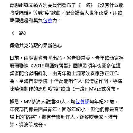
青聯組織文藝界別委員們發布了《一路》《沒有什么能
將愛隔離》等戰“疫”歌曲，配合譜寫人世年夜愛，用歌
聲傳遞暖和與氣
包養
力。
《一路》
傳遞共克時艱的果斷信心
日前，由廣東省青聯出品，省青聯常委、青年歌頌家馮
珊珊聯袂《2019粵語好聲響》國際歌頌年夜賽多位獲
獎者配合獻唱錄制，由青年爵士鋼琴吹奏家孫正江作
曲、星海音樂學院“十佳萬能唱作人”楊倩榆作詞、導演
陳曉佳制作的原創戰“疫”歌曲《一路》MV正式發布。
據悉，MV參演人數達30人，均
包養網
勻年紀20歲，
年夜部門都是團員青年。固然年紀小，但他們都是音樂
場上的“宿將”，擁有音樂制作人、鋼琴吹奏家、灌音
師、導演等成分。