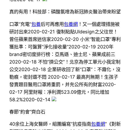
真的有用！科技部：磷酸氯喹為新冠肺炎醫治帶來盼望
口罩“充電”
包養
后可再應用
包養網
！又一個處理措施被
研討出來2020-02-21 復制粘貼UIdesign之父往世！
曾任蘋果首席迷信家2020-02-20 小米“智能口罩”專利
獲批準：可盤算“淨化接收量”2020-02-19 2020年
brand密切度排行榜：亞馬遜、迪士尼、蘋果成前三
2020-02-18 不怕“擠公交”！北京為停工單元小我定制
公交2020-02-18 企業研收回了新“口罩”：不霧化，沒
勒痕，密封還不悶 2020-02-17 最高判無期！生孩子
發賣題目醫用口罩將重罰，并充公所有的財富2020-
02-17 阿里財報：凈利潤523.09億元，同比增加
58.2%2020-02-14
春節“約會”齊白石
40余位上海女醫師，組團編寫“抗疫指南
包養網
”《對新