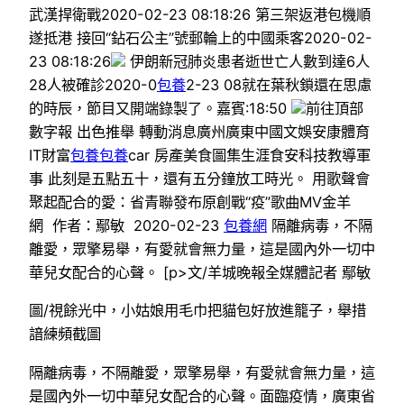
武漢捍衛戰2020-02-23 08:18:26 第三架返港包機順
遂抵港 接回“鉆石公主”號郵輪上的中國乘客2020-02-
23 08:18:26
伊朗新冠肺炎患者逝世亡人數到達6人
28人被確診2020-0
包養
2-23 08就在葉秋鎖還在思慮
的時辰，節目又開端錄製了。嘉賓:18:50
前往頂部
數字報 出色推舉 轉動消息廣州廣東中國文娛安康體育
IT財富
包養
包養
car 房產美食圖集生涯食安科技教導軍
事 此刻是五點五十，還有五分鐘放工時光。 用歌聲會
聚起配合的愛：省青聯發布原創戰“疫”歌曲MV金羊
網 作者：鄢敏 2020-02-23
包養網
隔離病毒，不隔
離愛，眾擎易舉，有愛就會無力量，這是國內外一切中
華兒女配合的心聲。 [p>文/羊城晚報全媒體記者 鄢敏
圖/視餘光中，小姑娘用毛巾把貓包好放進籠子，舉措
諳練頻截圖
隔離病毒，不隔離愛，眾擎易舉，有愛就會無力量，這
是國內外一切中華兒女配合的心聲。面臨疫情，廣東省