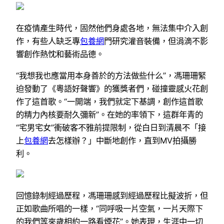
在疫情產生時代，固然他們身處各地，無法集中介入創
作，有些人缺乏專
包養網
門研究灌音裝備，但涓滴不影
響創作熱忱和藝術品德。
“我想我也應當用本身善於的方法做些什么”，馮珊珊緊
迫發動了《粵語好聲響》的獲獎者們，碰撞靈感火花創
作了這首歌。“一開端，我們就定下基調，創作這首歌
的精力內核要耐久彌新”。在她的率領下，這群年青的
“宅男宅女”衝破客不雅前提限制，從白日到清晨不「接
上
包養網
去怎樣辦？」中斷地創作，直到MV拍攝勝
利。
回憶錄制經過歷程，馮珊珊感到經過歷程比擬波折，但
正如歌曲所唱的一樣，“同呼吸一片空氣，一片天際下
的我們等來歲相約一路看煙花”。她表現，生涯中一切