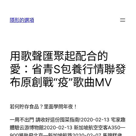
跳
至
隱形的選項
主
要
內
容
用歌聲匯聚起配合的
愛：省青S包養行情聯發
布原創戰“疫”歌曲MV
若何貯存食品？里面學問年夜！
一周不出門 請收好這份囤菜指南!2020-02-13 宅家趣
體驗云游博物館2020-02-13 新加坡航空空客A350—
900將執飛北京—新加坡航路2020-02-07 馬蹄糕歲