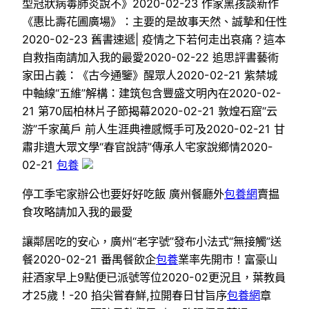
型冠狀病毒肺炎說不》2020-02-23 作家黑孩談新作
《惠比壽花圃廣場》：主要的是故事天然、誠摯和任性
2020-02-23 舊書速遞| 疫情之下若何走出哀痛？這本
自救指南請加入我的最愛2020-02-22 追思評書藝術
家田占義：《古今通鑒》醒眾人2020-02-21 紫禁城
中軸線“五維”解構：建筑包含豐盛文明內在2020-02-
21 第70屆柏林片子節揭幕2020-02-21 敦煌石窟“云
游”千家萬戶 前人生涯典禮感慨手可及2020-02-21 甘
肅非遺大眾文學“春官說詩”傳承人宅家說鄉情2020-
02-21
包養
停工季宅家辦公也要好好吃飯 廣州餐廳外
包養網
賣揾
食攻略請加入我的最愛
讓鄰居吃的安心，廣州“老字號”發布小法式“無接觸”送
餐2020-02-21 番禺餐飲企
包養
業率先開市！富豪山
莊酒家早上9點便已派號等位2020-02更況且，葉教員
才25歲！-20 掐尖嘗春鮮,拉開春日甘旨序
包養網
章