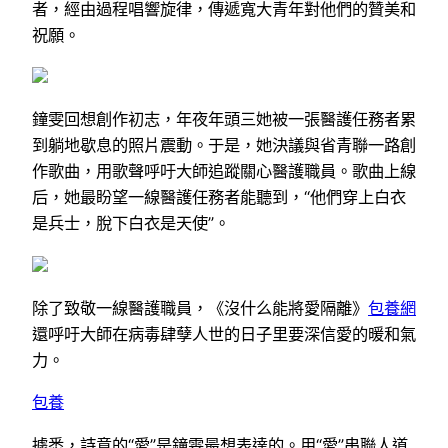
者，經由過程唱響旋律，傳遞寬大青年對他們的贊美和
祝願。
鐘雯回想創作初志，年夜年頭三她被一張醫護任務者累
到躺地歇息的照片震動。于是，她決議與省青聯一路創
作歌曲，用歌聲呼吁大師追蹤關心醫護職員。歌曲上線
后，她最盼望一線醫護任務者能聽到，“他們穿上白衣
是兵士，脫下白衣是天使”。
除了致敬一線醫護職員，《沒什么能將愛隔離》
包養網
還呼吁大師在病毒肆孽人世的日子里要深信愛的暖和氣
力。
包養
據悉，詩意的“愛”是鐘雯最想表達的。用“愛”串聯人道