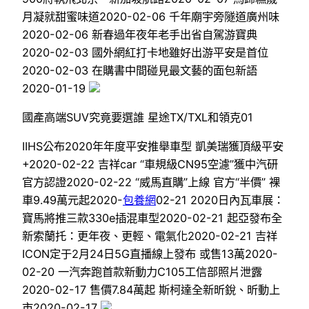
月凝就甜蜜味道2020-02-06 千年廟宇旁隧道廣州味
2020-02-06 新春過年夜年老手出省自駕游寶典
2020-02-03 國外網紅打卡地雖好出游平安是首位
2020-02-03 在購書中間碰見最文藝的面包新語
2020-01-19
國產高端SUV究竟要選誰 星途TX/TXL和領克01
IIHS公布2020年年度平安推舉車型 凱美瑞獲頂級平安
+2020-02-22 吉祥car “車規級CN95空濾”獲中汽研
官方認證2020-02-22 “威馬直購”上線 官方“半價” 裸
車9.49萬元起2020-
包養網
02-21 2020日內瓦車展：
寶馬將推三款330e插混車型2020-02-21 起亞發布全
新索蘭托：更年夜、更輕、電氣化2020-02-21 吉祥
ICON定于2月24日5G直播線上發布 或售13萬2020-
02-20 一汽奔跑首款新動力C105工信部照片泄露
2020-02-17 售價7.84萬起 斯柯達全新昕銳、昕動上
市2020-02-17