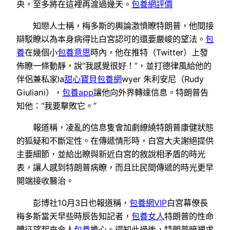
央，至多將在這裡再渡過幾天。
包養網評價
知戀人士稱，梅多斯的輿論激憤瞭特朗普，他間接
辯駁瞭以為本身病得比白宮認可的還要嚴峻的望法。
包
養
在幾個小
包養意思
時內，他在推特（Twitter）上發
佈瞭一條動靜，說“我感覺很好！”，並打德律風給他的
伴侶兼私家la
甜心寶貝包養網
wyer 朱利安尼（Rudy
Giuliani），
包養app
讓他向外界轉達信息。特朗普告
知他：“我要擊敗它。”
報道稱，凌亂的信息隻會加劇繚繞特朗普康健狀態
的狐疑和不斷定性。在傳遞情形時，白宮大夫謝絕提供
主要細節，並給出瞭與新近白宮的敘說相矛盾的時光
表，讓人感到特朗普病瞭，而且比民間傳遞的時光更早
開端接收醫治。
彭博社10月3日也報道稱，
包養網VIP
白宮幕僚長
梅多斯當天早些時辰告知記者，
包養女人
特朗普的性命
體征望起來令人
包養
擔心。得知此過後，特朗普暗裡求