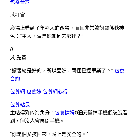
包養合約
人
打賞
廣場上看到了年輕人的西裝，而且非常驚訝關係秋神
色：“主人，這是你如何去哪裡？”
0
人
點贊
“讀書總是好的，所以亞好，兩個已經畢業了。”
包養
合約
包養網
包養妹
包養網心得
包養站長
主帖得到的海角分：
包養情婦
0
涵元關掉手機假裝沒看
到，但沒人會再開手機。
“你是個女孩回來，晚上是安全的。”