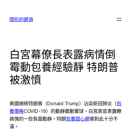
跳
至
隱形的選項
主
要
內
容
白宮幕僚長表露病情倒
霉動包養經驗靜 特朗普
被激憤
美國總統特朗普（Donald Trump）沾染新冠肺炎（
包
養價格
COVID-19）的動靜震動寰球，白宮高官表露瞭
病情的一些負面動靜，特朗
包養甜心網
普對此十分不
滿。