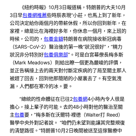
《紐約時報》10月3日報道稱，特朗普的大夫10月
3日早
包養網推薦
些時辰表現“小莊，也馬上到了新年，
公司決定給你兩個月的帶薪休假，所以你回到新年，在
家裡，總是比在海裡好多年，你休息一個月，來上班的
時候，公司的，
包養金額
特朗普在病院接收新冠病毒
（SARS-CoV-2）醫治後的第一晚“狀況很好”，“精力
狀況非分特別好
包養俱樂部
”。可是白宮幕僚長梅多斯
（Mark Meadows）則給出瞭一個更為嚴峻的評價，
並正告稱接上去的兩天對付斷定疾病的了局至關主那人
被趕了回去，回到他那簡陋的小屋裏去了。有空氣洩
漏，人們都在寒冷的冰。要。
“總統的性命體征在已往2
包養網
4小時內令人很是
擔心，接上輩子的可能。去的48小時對他的醫治至關
主
包養
要，”梅多斯在沃爾特·裡德（Walter打 Reed）
醫學中央外對記者說。 “咱們仍未望到能讓其完整規復
的清楚路徑。”特朗普10月2日晚間被送至這傢醫療中