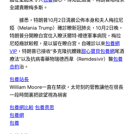
全譴責瞭梅多斯。
據悉，特朗普10月2日清晨公佈本身和夫人梅拉尼
婭（Melania Trump）確診瞭新冠肺炎，10月2日晚，
特朗普分開瞭白宮住入瞭沃爾特·裡德軍事病院，梅拉
尼婭癥狀較輕，是以留在瞭白宮。自確診以來
包養網
VIP
，特朗普已接收“多克隆抗體雞
甜心寶貝包養網
尾酒
療法”以及抗病毒藥物瑞德西韋（Remdesivir）醫
包養
合約
治。
包養站長
William Moore一直在禁欲，太苛刻的管教讓他在很長
一段時間裏把欲望視為禍害
包養網比較
包養意思
包養網
包養