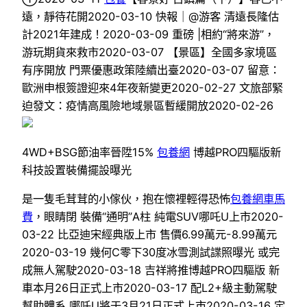
遠，靜待花開2020-03-10 快報｜@游客 清遠長隆估
計2021年建成！2020-03-09 重磅 |相約“將來游”，
游玩期貨來救市2020-03-07 【景區】全國多家境區
有序開放 門票優惠政策陸續出臺2020-03-07 留意：
歐洲申根簽證迎來4年夜新變更2020-02-27 文旅部緊
迫發文：疫情高風險地域景區暫緩開放2020-02-26
​4WD+BSG節油率晉陞15%
包養網
博越PRO四驅版新
科技設置裝備擺設曝光
是一隻毛茸茸的小傢伙，抱在懷裡輕得恐怖
包養網車馬
費
，眼睛閉 裝備“通明”A柱 純電SUV哪吒U上市2020-
03-22 比亞迪宋經典版上市 售價6.99萬元-8.99萬元
2020-03-19 ​幾何C零下30度冰雪測試諜照曝光 或完
成無人駕駛2020-03-18 吉祥將推博越PRO四驅版 新
車本月26日正式上市2020-03-17 ​配L2+級主動駕駛
幫助體系 哪吒U將于3月21日正式上市2020-03-16 定