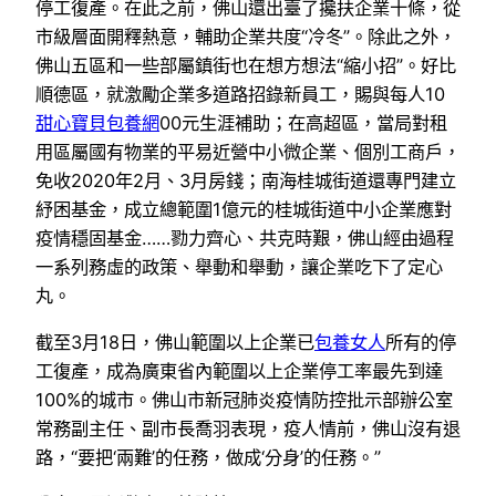
停工復產。在此之前，佛山還出臺了攙扶企業十條，從
市級層面開釋熱意，輔助企業共度“冷冬”。除此之外，
佛山五區和一些部屬鎮街也在想方想法“縮小招”。好比
順德區，就激勵企業多道路招錄新員工，賜與每人10
甜心寶貝包養網
00元生涯補助；在高超區，當局對租
用區屬國有物業的平易近營中小微企業、個別工商戶，
免收2020年2月、3月房錢；南海桂城街道還專門建立
紓困基金，成立總範圍1億元的桂城街道中小企業應對
疫情穩固基金……勠力齊心、共克時艱，佛山經由過程
一系列務虛的政策、舉動和舉動，讓企業吃下了定心
丸。
截至3月18日，佛山範圍以上企業已
包養女人
所有的停
工復產，成為廣東省內範圍以上企業停工率最先到達
100%的城市。佛山市新冠肺炎疫情防控批示部辦公室
常務副主任、副市長喬羽表現，疫人情前，佛山沒有退
路，“要把‘兩難’的任務，做成‘分身’的任務。”