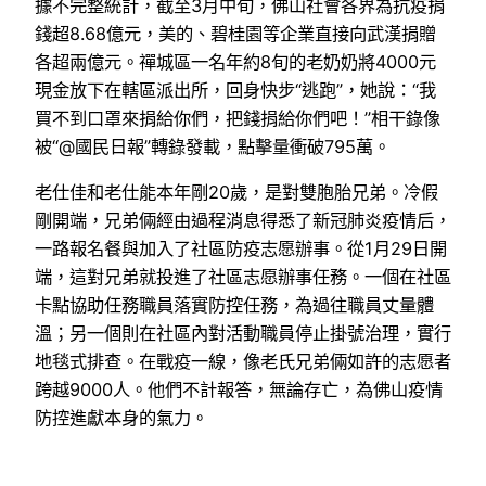
據不完整統計，截至3月中旬，佛山社會各界為抗疫捐
錢超8.68億元，美的、碧桂園等企業直接向武漢捐贈
各超兩億元。禪城區一名年約8旬的老奶奶將4000元
現金放下在轄區派出所，回身快步“逃跑”，她說：“我
買不到口罩來捐給你們，把錢捐給你們吧！”相干錄像
被“@國民日報”轉錄發載，點擊量衝破795萬。
老仕佳和老仕能本年剛20歲，是對雙胞胎兄弟。冷假
剛開端，兄弟倆經由過程消息得悉了新冠肺炎疫情后，
一路報名餐與加入了社區防疫志愿辦事。從1月29日開
端，這對兄弟就投進了社區志愿辦事任務。一個在社區
卡點協助任務職員落實防控任務，為過往職員丈量體
溫；另一個則在社區內對活動職員停止掛號治理，實行
地毯式排查。在戰疫一線，像老氏兄弟倆如許的志愿者
跨越9000人。他們不計報答，無論存亡，為佛山疫情
防控進獻本身的氣力。