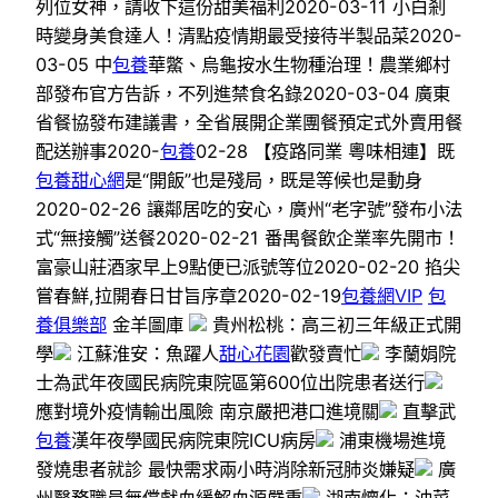
列位女神，請收下這份甜美福利2020-03-11 小白剎
時變身美食達人！清點疫情期最受接待半製品菜2020-
03-05 中
包養
華鱉、烏龜按水生物種治理！農業鄉村
部發布官方告訴，不列進禁食名錄2020-03-04 廣東
省餐協發布建議書，全省展開企業團餐預定式外賣用餐
配送辦事2020-
包養
02-28 【疫路同業 粵味相連】既
包養甜心網
是“開飯”也是殘局，既是等候也是動身
2020-02-26 讓鄰居吃的安心，廣州“老字號”發布小法
式“無接觸”送餐2020-02-21 番禺餐飲企業率先開市！
富豪山莊酒家早上9點便已派號等位2020-02-20 掐尖
嘗春鮮,拉開春日甘旨序章2020-02-19
包養網VIP
包
養俱樂部
金羊圖庫
貴州松桃：高三初三年級正式開
學
江蘇淮安：魚躍人
甜心花園
歡發賣忙
李蘭娟院
士為武年夜國民病院東院區第600位出院患者送行
應對境外疫情輸出風險 南京嚴把港口進境關
直擊武
包養
漢年夜學國民病院東院ICU病房
浦東機場進境
發燒患者就診 最快需求兩小時消除新冠肺炎嫌疑
廣
州醫務職員無償獻血緩解血源嚴重
湖南懷化：油菜