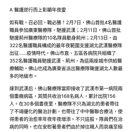
A 醫護逆行而上彰顯年夜愛
如有戰，召必回，戰必勝！2月7日，佛山首批4名醫護
職員參加廣東醫療隊，馳援武漢；2月11日，佛山首批
馳援荊州醫療隊的10名隊員動身荊州；2月13日，由
322名醫護職員構成的最年夜範圍支援湖北武漢醫療隊
出征……疫情時代，佛山市直、五區各病院共組織了
352名醫護職員馳援武漢、荊州，為這兩座城市供給醫
療輔助。佛山也成為廣東省派出醫療隊聲援湖北人數最
多的地級市。
達到武漢后，佛山醫療隊當即接收了武漢市第一病院兩
個重癥病區，其間共收治168名病人，累計出院156
人。在30多個晝夜里，醫療隊不只為湖北的患者帶往
了不竭優化的醫治計劃，也帶往了中中醫聯合療法，使
得患者的治愈率年夜年夜增添。不只這般，隊員們在治
病的同時，也在安慰著患者們由於掉往親人而哀痛至極