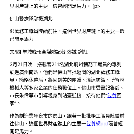
界財產鏈上的主要一環曾經開足馬力。 [p>
佛山醫療隊馳援湖北
跟著務工職員陸續前往，這個世界財產鏈上的主要一環
已開足馬力
文/圖 羊城晚報全媒體記者 鄭誠 謝紅
3月21日晚，搭載著211名湖北荊州籍務工職員的專列
駛進廣州南站，他們是佛山首批返崗的湖北籍務工職
員，簡略休整后，將回到美的團體、溢達紡織、博智林
機械人等多家企業的任務職位上。佛山市委書記魯毅、
市長朱偉等市引導親身到站臺迎接，接待他們“
包養
回
家”。
作為制造業年夜市的佛山，跟著一批批務工職員陸續前
往佛山，這個世界財產鏈上的主要一
包養網ppt
環曾經
開足馬力。