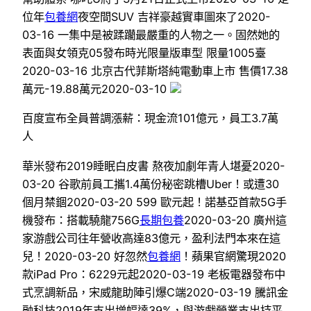
位年
包養網
夜空間SUV 吉祥豪越實車圖來了2020-
03-16 一集中是被蹂躪最嚴重的人物之一。固然她的
表面與女領克05發布時光限量版車型 限量1005臺
2020-03-16 北京古代菲斯塔純電動車上市 售價17.38
萬元-19.88萬元2020-03-10
百度宣布全員普調漲薪：現金流101億元，員工3.7萬
人
華米發布2019睡眠白皮書 熬夜加劇年青人堪憂2020-
03-20 谷歌前員工攜1.4萬份秘密跳槽Uber！或遭30
個月禁錮2020-03-20 599 歐元起！諾基亞首款5G手
機發布：搭載驍龍756G
長期包養
2020-03-20 廣州這
家游戲公司往年營收高達83億元，盈利法門本來在這
兒！2020-03-20 好忽然
包養網
！蘋果官網驚現2020
款iPad Pro：6229元起2020-03-19 老板電器發布中
式烹調新品，宋威龍助陣引爆C端2020-03-19 騰訊金
融科技2019年支出增幅達39%，與游戲營業支出持平