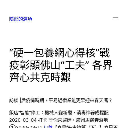
跳
至
隱形的選項
主
要
內
容
“硬一包養網心得核”戰
疫彰顯佛山“工夫” 各界
齊心共克時艱
訪談 |后疫情時期，平易近宿業能更早迎來春天嗎？
飯店“智能”停工：機械人變新寵，消毒神器成標配
2020-03-04 打卡|等你來遛娃，廣州周邊春游地
①2020-03-11
包養
【春景好·古鎮篇（下）】春已不