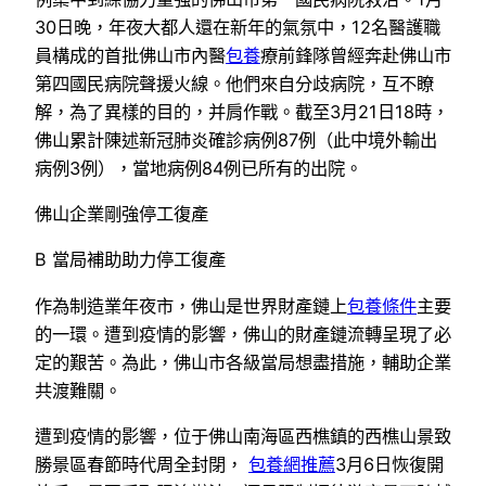
30日晚，年夜大都人還在新年的氣氛中，12名醫護職
員構成的首批佛山市內醫
包養
療前鋒隊曾經奔赴佛山市
第四國民病院聲援火線。他們來自分歧病院，互不瞭
解，為了異樣的目的，并肩作戰。截至3月21日18時，
佛山累計陳述新冠肺炎確診病例87例（此中境外輸出
病例3例），當地病例84例已所有的出院。
佛山企業剛強停工復產
B 當局補助助力停工復產
作為制造業年夜市，佛山是世界財產鏈上
包養條件
主要
的一環。遭到疫情的影響，佛山的財產鏈流轉呈現了必
定的艱苦。為此，佛山市各級當局想盡措施，輔助企業
共渡難關。
遭到疫情的影響，位于佛山南海區西樵鎮的西樵山景致
勝景區春節時代周全封閉，
包養網推薦
3月6日恢復開