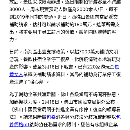
放后，景區采取限流辦法，逐日限制招待游客量不跨越
3000人，周末現實預定人數僅為2000余人/日，還不
到2019年同期的零頭。近日，西樵山景區向當局遞交
補助請求，估計可以請求補助約180萬元。這筆所需支
出，將重要用于員工薪水的發放，緩解園區運轉的壓
力。
日前，南海區出臺支撐政策，以超7000萬元補助文明
游玩、餐飲住宿企業停工復產，化解疫情對本地游玩財
產的影響。截至3月16日下戰書，已有220家游玩企
包
養女人
業遞交補助請求資料，當局的補助為行業停工復
產注進了“強心劑”。
為了輔助企業共渡難關，佛山各級當局不竭開釋熱意，
加碼攙扶力度。2月18日，佛山市國民當局對外公布
《佛山市國民當局關于推進企業有序停工復產的領導看
法》。請求果斷撤
包養
消各類分歧法分歧規或超越以
包
養價格ptt
後防疫任務需求的限制，迷信有序組織企業