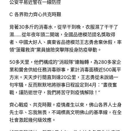
公安平易近警在一線防控
C 各界勠力齊心共克時艱
背著30多斤的消毒水，從早干到晚，衣服濕了干干了
濕……從年夜年頭二開端，全國品德模范提名獎取得
者、中國大好人、廣東省品德模范王志勇舍棄休假，率
領“菠蘿救濟”黨員搶險突擊隊投身防疫舉動。
50多天里，他們構成的“消殺隊”連軸轉，為280多家企
業和黌舍供給任務消毒辦事，累計消毒面積近500萬平
方米。天天步行簡直到達20公里，王志勇從未說過一
句牢騷，反而默默地將辦事日程設定到4月：“晝夜奮
戰，謹防逝世守，我們將苦守到疫情解除！”
齊心戰疫、共克時艱。疫情產生以來，佛山各界人士身
先士卒、忘我無畏，不竭標高文明佛山的基準線，在全
社會激起幾何級效應。