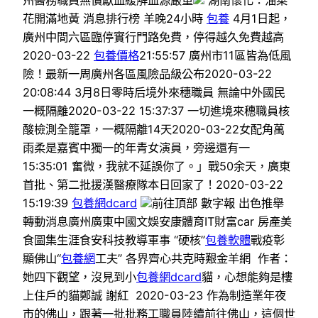
花開滿地黃 消息排行榜 羊晚24小時
包養
4月1日起，
廣州中間六區臨停實行門路免費，停得越久免費越高
2020-03-22
包養價格
21:55:57 廣州市11區皆為低風
險！最新一周廣州各區風險品級公布2020-03-22
20:08:44 3月8日零時后境外來穗職員 無論中外國民
一概隔離2020-03-22 15:37:37 一切進境來穗職員核
酸檢測全籠罩，一概隔離14天2020-03-22女配角萬
雨柔是嘉賓中獨一的年青女演員，旁邊還有一
15:35:01 奮微，我就不延誤你了。」戰50余天，廣東
首批、第二批援漢醫療隊本日回家了！2020-03-22
15:19:39
包養網dcard
前往頂部 數字報 出色推舉
轉動消息廣州廣東中國文娛安康體育IT財富car 房產美
食圖集生涯食安科技教導軍事 “硬核”
包養軟體
戰疫彰
顯佛山“
包養網
工夫” 各界齊心共克時艱金羊網 作者：
她四下觀望，沒見到小
包養網dcard
貓，心想能夠是樓
上住戶的貓鄭誠 謝紅 2020-03-23 作為制造業年夜
市的佛山，跟著一批批務工職員陸續前往佛山，這個世