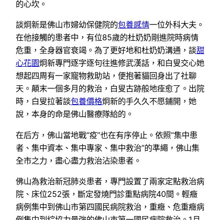
的心坎。
談炯新是佛山市婦幼保健院的
包養感情
一位外科大夫。
在他接觸的患者中，有位85歲的杜奶奶剛進院時病情
危重，全身器官衰竭。為了更好地和杜奶奶溝通，談
甜
心花園
炯新專門逐字逐句往進修武漢話，和白叟交心她
想起四周有一家寵物救助站，便抱著貓回身出了社聊
天。顛末一個多月的救治，白叟古跡般地痊愈了。出院
時，白叟拉著談
包養價格
炯新的手久久不愿鋪開，她
說，本身的命是佛山醫療隊給的。
在后方，佛山當地戰“疫”也在有序停止。依照“集中患
者、集中資本、集中專家、集中救治”的準繩，佛山集
全市之力，盡心盡力救治沾染患者。
佛山為救治新冠肺炎患者，專門設置了兩家定點救治病
院、床位252張，斷定發燒門診重點病院40間。輕癥
病例集中到佛山市第四國民病院救治，重癥、危重癥病
例集中到綜協力量強的佛山市第一國民病院救治。1月