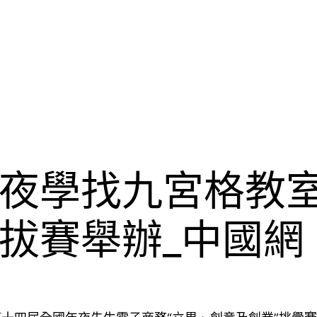
夜學找九宮格教
拔賽舉辦_中國網