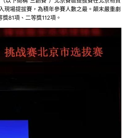
賽（以下簡稱“三創賽”）北京賽區提拔賽在北京物質
加入現場提拔賽，為積年參賽人數之最。顛末嚴重劇
81項、二等獎112項。