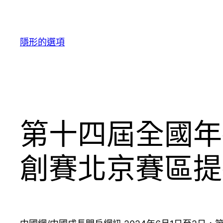
跳
至
主
隱形的選項
要
內
容
第十四屆全國年
創賽北京賽區提