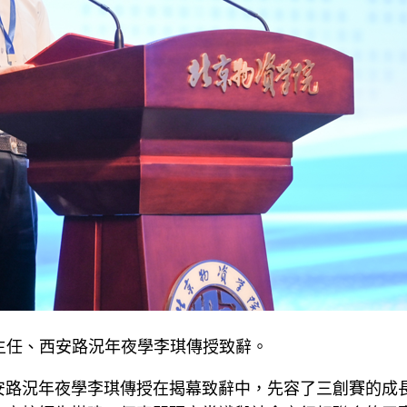
主任、西安路況年夜學李琪傳授致辭。
安路況年夜學李琪傳授在揭幕致辭中，先容了三創賽的成