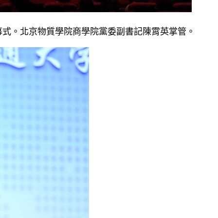
幕式。北京物質學院商學院黨委副書記陳霄英掌管。