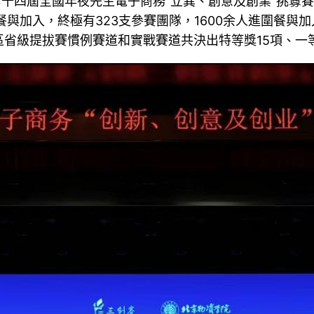
日，第十四屆全國年夜先生電子商務“立異、創意及創業”挑釁
餐與加入，終極有323支參賽團隊，1600余人進圍餐與
省級提拔賽慣例賽道和實戰賽道共決出特等獎15項、一等獎