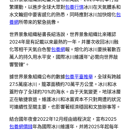
繁運動，以進步全球大眾對
包養行情
冰川在天氣體系和
水文輪迴中要害感化的熟悉，同時應對冰川加快熔化
包
養網
所帶來的緊急挑釁。
世界景象組織秘書長紹洛說，世界景象組織比來確認
2024年是有記載以來最熱的一年，并屢次收回冰川融
化等相干天氣白色警
包養網
報。熔化的冰川要挾著數百
萬人的持久用水平安，國際冰川維護年“必需向世界敲
響警鐘”。
據世界景象組織公布的數據
包養平臺推舉
，全球有跨越
27.5萬座冰川，籠罩面積約70萬平方公里。冰川和冰
蓋貯存了全球約70%的海水。由于天氣變更，地球冰層
正在敏捷衰退。維護冰川和冰蓋資本不只對周遭的狀況
可連續性至關主要，也影響著經濟穩固和文旅辦事等。
結合國年夜會2022年12月經由過程決定，宣布2025
包養網價錢
年為國際冰川維護年，并將2025年起每年