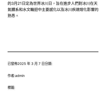
的3月21日定為世界冰川日，旨在進步人們對冰川在天
氣體系和水文輪迴中主要感化以及冰川疾速熔化影響的
熟悉。
已發佈
2025 年 3 月 7 日
分類:
作者:
admin
標籤: