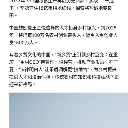
2023年，中国粮食生产再创历史新高，实现“二十连
丰”，坚决守住18亿亩耕地红线，探索将盐碱地变良
田。
中国鼓励像王金悦这样的人才投身乡村振兴，到2025
年，将培育100万名农村创业带头人，返乡入乡创业人
员1500万人。
有着乡贤文化的中国，“新乡贤”正引领乡村巨变：在重
庆，“乡村CEO”善管理、懂经营，推动产业发展；在宁
夏，“法律明白人”让矛盾调解更“接地气”，为乡村振兴
提供人才和法治保障。传统农村在知识和科技赋能下正
迎来新格局。