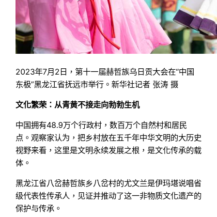
2023年7月2日，第十一届赫哲族乌日贡大会在“中国
东极”黑龙江省抚远市举行。新华社记者 张涛 摄
文化繁荣：从青黄不接走向勃勃生机
中国拥有48.9万个行政村，数百万个自然村和居民
点。观察家认为，把乡村放在五千年中华文明的大历史
视野来看，这里是文明永续发展之根，是文化传承的载
体。
黑龙江省八岔赫哲族乡八岔村的尤文兰是伊玛堪说唱省
级代表性传承人，见证并推动了这一非物质文化遗产的
保护与传承。