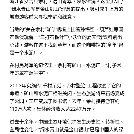
浙江省安吉县余村，远山青翠，溪水流淌。这里见证了
“绿水青山就是金山银山”理念的提出，吸引成千上万的
城市游客前来寻找宁静和绿意。
当地的“美在余村”咖啡馆墙上挂着孙悟空、葫芦娃等国
产动漫玩偶，“三打石榴汁”“小妖怪的夏天”等饮料别出
心裁，游客在这里找到童年，而这个咖啡馆的“童年”曾
是一个水泥厂。
在村民葛军的记忆里，余村有矿山、水泥厂，“村子常
年笼罩在烟尘中”。
2003年实施的“千村示范、万村整治”工程改变了它的
命运。矿山和水泥厂相继关闭，生态旅游将采石场变成
了公园，工厂变成了图书馆。去年，余村接待游客约
110万人次，集体经济收入达2247万元。
过去十余年，中国生态环境保护发生历史性、转折性、
全局性变化，“绿水青山就是金山银山”已是中国人的绿