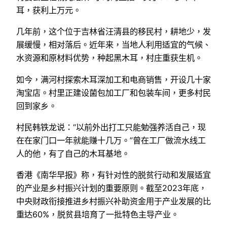
耳，获利上万元。
几年前，这个位于吉林省汪清县的移民村，耕地少，发
展缓慢，相对落后。近年来，当地人利用适宜的气候、
水资源和原材料优势，种起黑木耳，村庄重获生机。
如今，满河村探索木耳深加工和电商销售，开设几十家
淘宝店。村里正建设菌包加工厂和包装车间，更多村民
回到家乡。
村民韩铁龙说：“以前外出打工只能勉强养活自己，现
在在家门口一年就能赚十几万。”曾在工厂做流水线工
人的他，有了自己的木耳基地。
香港《南华早报》称，有针对性的脱贫行动和发展适宜
的产业是乡村振兴计划的重要原则。截至2023年底，
中央财政衔接推进乡村振兴补助资金用于产业发展的比
重达60%，脱贫县培育了一批特色主导产业。