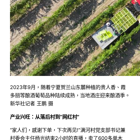
2023年9月，随着宁夏贺兰山东麓种植的贵人香、霞
多丽等酿酒葡萄品种陆续成熟，当地酒庄迎来酿酒季。
新华社记者 王鹏 摄
产业兴旺：从落后村到“网红村”
“家人们，感谢下单，下次再见!”满河村党支部书记兼
村委会主任杨光结束2小时的直播，卖了600多单木