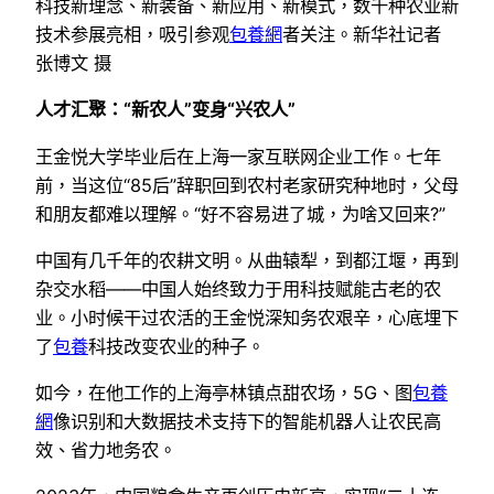
科技新理念、新装备、新应用、新模式，数千种农业新
技术参展亮相，吸引参观
包養網
者关注。新华社记者
张博文 摄
人才汇聚：“新农人”变身“兴农人”
王金悦大学毕业后在上海一家互联网企业工作。七年
前，当这位“85后”辞职回到农村老家研究种地时，父母
和朋友都难以理解。“好不容易进了城，为啥又回来?”
中国有几千年的农耕文明。从曲辕犁，到都江堰，再到
杂交水稻——中国人始终致力于用科技赋能古老的农
业。小时候干过农活的王金悦深知务农艰辛，心底埋下
了
包養
科技改变农业的种子。
如今，在他工作的上海亭林镇点甜农场，5G、图
包養
網
像识别和大数据技术支持下的智能机器人让农民高
效、省力地务农。