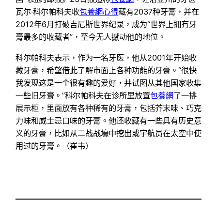
瓦尔·科尔帕科夫收
包養網心得
藏有2037种牙膏，并在
2012年6月打破吉尼斯世界纪录，成为“世界上拥有牙
膏最多的收藏者”，至今无人撼动他的地位。
科尔帕科夫表示，作为一名牙医，他从2001年开始收
藏牙膏，希望借此了解市面上各种功能的牙膏。“很快
我发现这是一个很有趣的爱好，并试图从其他国家收集
一些旧牙膏。”科尔帕科夫在诊所里放置
包養網
了一排
展示柜，里面放有各种稀有的牙膏，包括芥末味、巧克
力味和威士忌口味的牙膏。他还收藏有一些具有历史意
义的牙膏，比如从二战战壕中挖出或宇航员在太空中使
用过的牙膏。（崔韦）