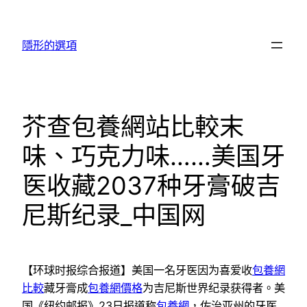
跳
至
隱形的選項
主
要
內
容
芥查包養網站比較末
味、巧克力味……美国牙
医收藏2037种牙膏破吉
尼斯纪录_中国网
【环球时报综合报道】美国一名牙医因为喜爱收
包養網
比較
藏牙膏成
包養網價格
为吉尼斯世界纪录获得者。美
国《纽约邮报》23日报道称
包養網
，佐治亚州的牙医