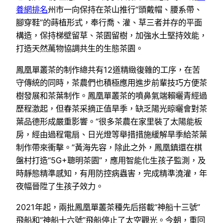
養網排名
州市一向保持在茶山推行“頭戴帽、腰系帶、
腳穿鞋”的蒔植形式，奉行喬、灌、草三者并存的平面
構造，保持梯壁留草、茶園留樹，加強水土堅持效能，
打造天然萬物協調共生的生態茶園。
鳳凰單叢茶的制作總共有12道精緻復雜的工序，在苦
守傳統的同時，茶農們也積極應用進步前輩技巧方便茶
樹發展和茶葉制作。鳳凰單叢茶的噴鼻氣端賴曬青經過
歷程激起，但春茶采摘正值旱季，缺乏陽光晾曬會對茶
葉品德形成嚴重影響。“很多茶農在家里裝了太陽能板
房，經由過程電扇、日光燈等舉措措施緩解旱季給茶葉
制作帶來衝擊。”黃海先容，除此之外，鳳凰鎮還在棋
盤村打造“5G+聰明茶園”，應用智能化生孩子監測，及
時靜態精準感知，有用防控病蟲害，完成精準澆灌，年
夜幅晉陞了生孩子效力。
2021年起，兩批鳳凰單叢茶種先后搭載“神船十三號”
飛船和“神船十六號”飛船停止了太空觀光。今朝，重回