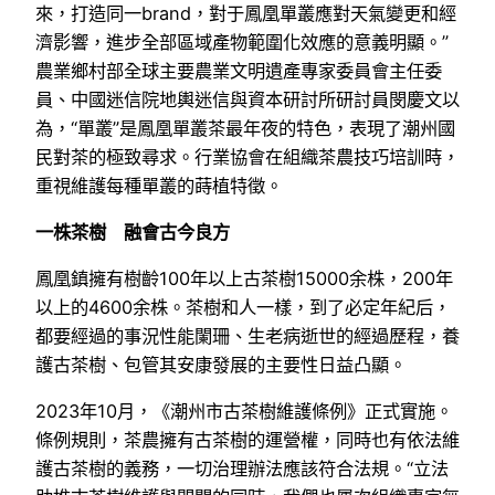
來，打造同一brand，對于鳳凰單叢應對天氣變更和經
濟影響，進步全部區域產物範圍化效應的意義明顯。”
農業鄉村部全球主要農業文明遺產專家委員會主任委
員、中國迷信院地輿迷信與資本研討所研討員閔慶文以
為，“單叢”是鳳凰單叢茶最年夜的特色，表現了潮州國
民對茶的極致尋求。行業協會在組織茶農技巧培訓時，
重視維護每種單叢的蒔植特徵。
一株茶樹 融會古今良方
鳳凰鎮擁有樹齡100年以上古茶樹15000余株，200年
以上的4600余株。茶樹和人一樣，到了必定年紀后，
都要經過的事況性能闌珊、生老病逝世的經過歷程，養
護古茶樹、包管其安康發展的主要性日益凸顯。
2023年10月，《潮州市古茶樹維護條例》正式實施。
條例規則，茶農擁有古茶樹的運營權，同時也有依法維
護古茶樹的義務，一切治理辦法應該符合法規。“立法