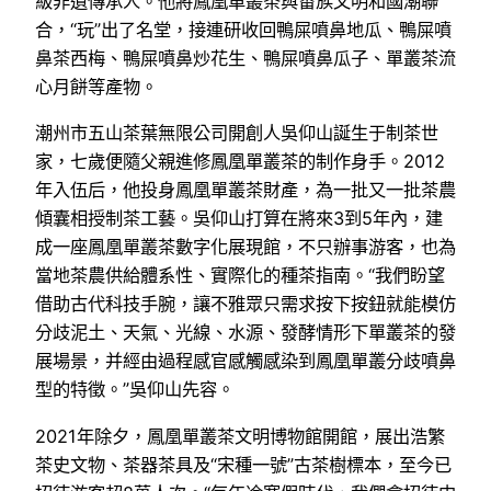
級非遺傳承人。他將鳳凰單叢茶與畬族文明和國潮聯
合，“玩”出了名堂，接連研收回鴨屎噴鼻地瓜、鴨屎噴
鼻茶西梅、鴨屎噴鼻炒花生、鴨屎噴鼻瓜子、單叢茶流
心月餅等產物。
潮州市五山茶葉無限公司開創人吳仰山誕生于制茶世
家，七歲便隨父親進修鳳凰單叢茶的制作身手。2012
年入伍后，他投身鳳凰單叢茶財產，為一批又一批茶農
傾囊相授制茶工藝。吳仰山打算在將來3到5年內，建
成一座鳳凰單叢茶數字化展現館，不只辦事游客，也為
當地茶農供給體系性、實際化的種茶指南。“我們盼望
借助古代科技手腕，讓不雅眾只需求按下按鈕就能模仿
分歧泥土、天氣、光線、水源、發酵情形下單叢茶的發
展場景，并經由過程感官感觸感染到鳳凰單叢分歧噴鼻
型的特徵。”吳仰山先容。
2021年除夕，鳳凰單叢茶文明博物館開館，展出浩繁
茶史文物、茶器茶具及“宋種一號”古茶樹標本，至今已