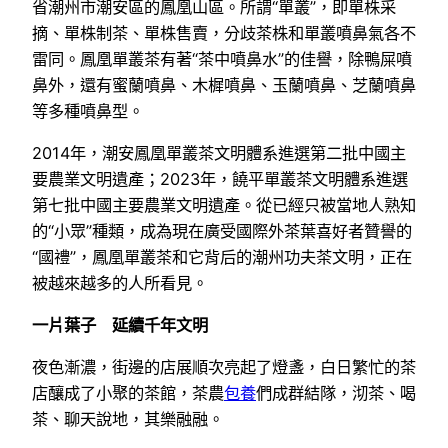
省潮州市潮安區的鳳凰山區。所謂“單叢”，即單株采
摘、單株制茶、單株售賣，分歧茶株和單叢噴鼻氣各不
雷同。鳳凰單叢茶有著“茶中噴鼻水”的佳譽，除鴨屎噴
鼻外，還有蜜蘭噴鼻、木樨噴鼻、玉蘭噴鼻、芝蘭噴鼻
等多種噴鼻型。
2014年，潮安鳳凰單叢茶文明體系進選第二批中國主
要農業文明遺產；2023年，饒平單叢茶文明體系進選
第七批中國主要農業文明遺產。從已經只被當地人熟知
的“小眾”種類，成為現在廣受國際外茶葉喜好者贊譽的
“國禮”，鳳凰單叢茶和它背后的潮州功夫茶文明，正在
被越來越多的人所看見。
一片葉子 延續千年文明
夜色漸濃，街邊的店展順次亮起了燈盞，白日繁忙的茶
店釀成了小聚的茶館，茶農
包養
們成群結隊，沏茶、喝
茶、聊天說地，其樂融融。