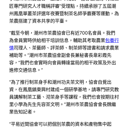
匠專門研究人才職稱評審”受理點，持續承辦了五屆潮
州鳳凰單叢茶評選年夜賽暨制茶名師爭霸賽等運動，為
茶農搭建了資本共享的平臺。
“截至今朝，潮州市茶農協會已有近700名會員。我們
為會員實時供給相干培訓信息，輔助其考取農業
包養行
情
司理人、茶藝師、評茶師、制茶師等證書和請求農業
補助等。”潮州市茶農協會副會長兼秘書長韋彩霞先
容，“我們也會實時向會員轉達當局的相干政策及外出
進修交通信息。”
“為了推行制茶身手和潮州功夫茶文明，協會自覺出
資，在鳳凰鎮東興村建成一個研學基地，請專門研究教
員講解制茶工藝、沏茶身手等課程，我們也會按期往村
里小學為先生先容茶文明。”潮州市茶農協會會長魏繼
業告知記者。
“平易近間協會可以把個別茶農的資本和產物集中起