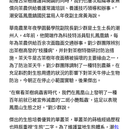
助推古茶樹維護與開闢的同時，我們也屢次組織專家無
償向茶農供給養護常識培訓、養護技巧領導和辦事。”
潮安區鳳凰鎮國民當局人年夜副主席黃海說。
華南農業年夜學園藝學院副院長劉少群是土生土長的潮
州人，4年前，他開端作為科技特派員駐扎鳳凰鎮，每
年為茶農供給百余次面臨面交通辦事。劉少群團隊辨別
出茶樹高發的“枝腫病”，并針對茶樹特徵研討防治措
施。茶天牛是古茶樹年夜面積被損壞的主要緣由之一，
為了防治茶天牛，劉少群團隊調制了一種特別農藥，在
充足斟酌對生態周遭的狀況的影響下對茶天牛停止生物
防治，今朝正在停止小範圍實驗，後果傑出。
“在察看茶樹病蟲害時代，我們在鳳凰山上發明了一種
百年前就已被宣佈滅盡的‘二斑小艷瓢蟲’，這足以表現
鳳凰山生態之好。”劉少群說。
傑出的生態培養優質的單叢茶，單叢茶的蒔植經過歷程
也時辰重視“生態”二字。為了維護當地生態體系，潮
包