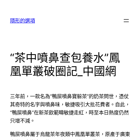
跳
至
隱形的選項
主
要
內
容
“茶中噴鼻查包養水”鳳
凰單叢破圈記_中國網
三年前，一款名為“鴨屎噴鼻寶躲茶”的奶茶問世，憑仗
其奇特的名字與噴鼻味，敏捷吸引大批花費者。自此，
“鴨屎噴鼻”在新茶飲範疇敏捷走紅，時至本日熱度仍然
只增不減。
鴨屎噴鼻屬于烏龍茶年夜類中鳳凰單叢茶，原產于廣東