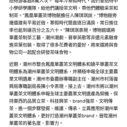
招待游客超8萬人次。“每年冷寒假時代，我們會招待中
小學研學團隊，給他們講授茶文明，帶他們體驗采茶和
制茶。”鳳凰單叢茶博物館擔任人陳琪琪說，“博物館旁
邊還建有平易近宿，寒假時代簡直逐日滿房，常日進住
率也能到達百分之五六十。”陳琪琪表現，博物館還將
單叢茶制茶工藝、潮州潮劇、普寧英歌等非遺元素融會
進茶葉包裝，取得了很多花費者的愛好，將來還將與食
物公司一起配合研發茶味食物。
近期，潮州市整合鳳凰單叢茶文明體系和饒平單叢茶文
明體系為潮州單叢茶文明體系，并積極申報全球主要農
業文明遺產。潮州市委農辦專職副主任、潮州市村落復
興局專職副局長陳小令表現，接上去，潮州市將以潮州
單叢茶文明體系申報全球主要農業文明遺產為契機，保
持東西的品質立茶、科技興茶、brand強茶、文明傳
茶，進一個步驟發掘、維護、傳承、立異應用好潮州單
叢茶文明體系，更好打造潮州單叢茶brand，晉陞潮州
單叢茶的著名度、影響力。