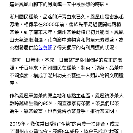
這是鳳凰山腳下的鳳凰鎮一天中最熱烈的時辰。
潮州國民種茶、品茗的汗青由來已久。鳳凰山是畬族起
源地，相傳早在3000年前，畬族先平易近便開端蒔植
茶葉，到了南宋末年，潮州茶葉蒔植已初具範圍。鳳凰
山天氣溫順潮濕，花崗巖中礦物資和微量元素豐盛，為
茶樹發展供給
包養網
了得天獨厚的有利周遭的狀況。
“寧可一日無米，不成一日無茶”是潮汕國民的真正的寫
照，千百年來，潮州國民在種茶、制茶、沏茶、品茶中
不竭摸索，構成了潮州功夫茶藝這一人類非物資文明遺
產。
作為鳳凰單叢茶的原產地和焦點主產區，鳳凰鎮涉茶人
數跨越總生齒的95%，簡直家家有茶園。茶農們以茶
為生、靠茶致富，也自覺傳承茶身手，推行茶文明。
2019年，幾位常日愛好“斗茶”的茶農一拍即合，成立
了潮州市茶農協會。歷經5年成長，協會已成為“村落工