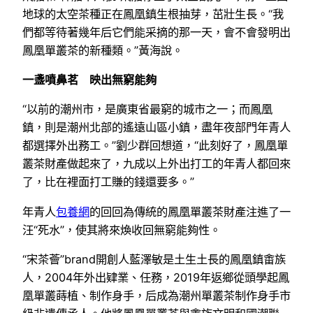
地球的太空茶種正在鳳凰鎮生根抽芽，茁壯生長。“我
們都等待著幾年后它們能采摘的那一天，會不會發明出
鳳凰單叢茶的新種類。”黃海說。
一盞噴鼻茗 映出無窮能夠
“以前的潮州市，是廣東省最窮的城市之一；而鳳凰
鎮，則是潮州北部的遙遠山區小鎮，盡年夜部門年青人
都選擇外出務工。”劉少群回想道，“此刻好了，鳳凰單
叢茶財產做起來了，九成以上外出打工的年青人都回來
了，比在裡面打工賺的錢還要多。”
年青人
包養網
的回回為傳統的鳳凰單叢茶財產注進了一
汪“死水”，使其將來煥收回無窮能夠性。
“宋茶薈”brand開創人藍澤敏是土生土長的鳳凰鎮畬族
人，2004年外出肄業、任務，2019年返鄉從頭學起鳳
凰單叢蒔植、制作身手，后成為潮州單叢茶制作身手市