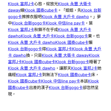
Klook 富邦J卡
心態，綻放光
Klook 永豐 大衛卡
daway
線
Klook 國泰cube卡
。「姐姐，先
Klook 台新
gogo卡
擦擦衣服吧
Klook 永豐 大戶卡 dawho
。」夢
中
Klook 台新gogo卡
Klook 中信line pay卡
，葉
Klook 富邦J卡
秋鎖不在乎成
Klook 永豐 大戶卡
dawho
Klook 永豐 大戶卡
Klook 台新gogo卡
果，也
Klook 永豐 大戶卡 dawho
Klook 國泰cube卡
懶
Klook 台新gogo卡
得
Klook 富邦J卡
Klook 永豐 大戶
卡 dawho
換，只是
Klook 永豐 大衛卡 daway
Klook
富邦J卡
Klook 國泰cube卡
Klook 台新gogo卡
睡著了
Klook 永豐 大戶卡 dawho
，讓那天
Klook 富邦J卡
她
痛經
Klook 富邦J卡
到無法下
Klook 國泰cube卡
床，
Klook 國泰cube卡
Klook 中信line pay卡
本該
Klook
國泰cube卡
出差的漢子
Klook 台新gogo卡
卻忽然呈
現，