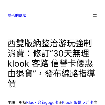
跳
至
隱形的選項
主
要
內
容
西雙版納整治游玩強制
消費：修訂“30天無理
klook 客路 信譽卡優惠
由退貨”，發布線路指導
價
主題：堅持
Klook 台新gogo卡
正
Klook 永豐 大戶卡
向