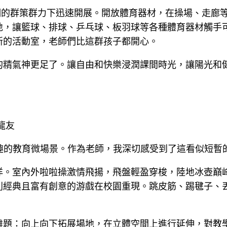
們的群策群力下迅速開展。開放體育器材，在操場、走廊
地，讓籃球、排球、乒乓球、板羽球等各種體育器材觸手
新的活動室，老師們比這群孩子都開心。
的精氣神更足了。讓自由和快樂浸潤課間時光，讓陽光和
龍友
趣的教育微場景。作為老師，我深切感受到了這看似短暫
。室內外啦啦操激情飛揚，飛盤輕盈穿梭，陸地冰壺巔峰
列經典且富有創意的游戲在校園重現。跳皮筋、踢毽子、
難題：向上向下拓展場地，在立體空間上進行延伸，對教