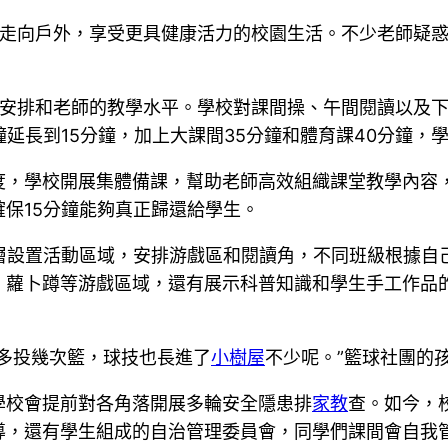
、走向戶外，享受更具健康活力的校園生活。不少老師疑惑
理安排和老師的教學水平。學校對課間操、午間閱讀以及
延長到15分鐘，加上大課間35分鐘和體育課40分鐘，
度，學校開展集體備課，幫助老師高效組織課堂教學內容
保15分鐘能夠真正歸還給學生。
層設置活動區域，安排游戲區和閱讀角，不同班級根據自
、蘿卜蹲等游戲區域，還有展示科普知識和學生手工作品
多投幾次籃，球技也長進了
小樹屋
不少呢。”籃球社團的
學校會提前對各角落開展多輪安全隱患排
家教
查。如今，
導，還有學生組成的自治管理委員會，同學們課間會自我