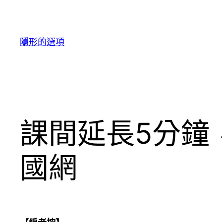
跳
至
主
隱形的選項
要
內
容
課間延長5分鐘
國網