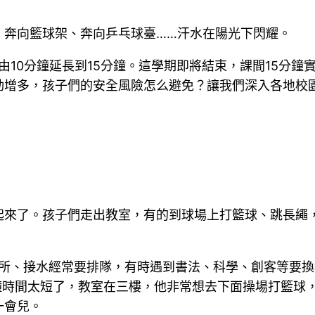
、奔向籃球架、奔向乒乓球臺……汗水在陽光下閃耀。
由10分鐘延長到15分鐘。這學期即將結束，課間15分鐘
動增多，孩子們的安全風險怎么避免？讓我們深入各地校
起來了。孩子們走出教室，有的到球場上打籃球、跳長繩
上廁所、接水經常要排隊，有時遇到書法、科學、創客等要
分鐘時間太短了，教室在三樓，他非常想去下面操場打籃球
一會兒。