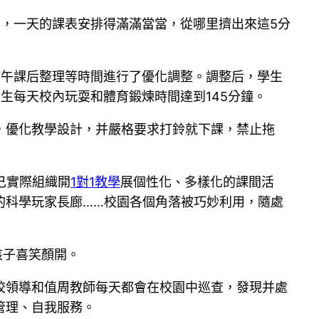
，一天的課表安排得滿滿當當，從哪里擠出來這5分
下午課后整理等時間進行了優化調整。調整后，學生
學生每天校內玩耍和體育鍛煉時間達到145分鐘。
，優化教學設計，并嚴格要求打鈴就下課，禁止拖
己實際組織開
1對1教學
展個性化、多樣化的課間活
的科學玩家長廊……校園各個角落被巧妙利用，隨處
孩子喜笑顏開。
校領導和值周教師每天都會在校園中巡查，發現并處
管理、自我服務。