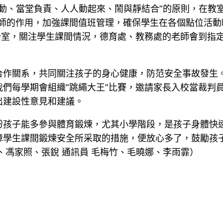
活動、當堂負責、人人動起來、鬧與靜結合”的原則，在教
師的作用，加強課間值班管理，確保學生在各個點位活動
公室，關注學生課間情況，德育處、教務處的老師會到指
合作關系，共同關注孩子的身心健康，防范安全事故發生
們每學期會組織“跳繩大王”比賽，邀請家長入校當裁判
出建設性意見和建議。
盼孩子能多參與體育鍛煉，尤其小學階段，是孩子身體快
障學生課間鍛煉安全所采取的措施，便放心多了，鼓勵孩
、馮家照、張銳 通訊員 毛梅竹、毛曉娜、李雨霏）