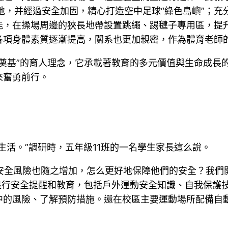
地，并經過安全加固，精心打造空中足球“綠色島嶼”；
，在操場周邊的狹長地帶設置跳繩、踢毽子專用區，提升
各項身體素質逐漸提高，關系也更加親密，作為體育老師
生奠基”的育人理念，它承載著教育的多元價值與生命成長
來奮勇前行。
生活。”調研時，五年級11班的一名學生家長這么說。
，安全風險也隨之增加，怎么更好地保障他們的安全？我們
進行安全提醒和教育，包括戶外運動安全知識、自我保護
中的風險、了解預防措施。還在校區主要運動場所配備自動