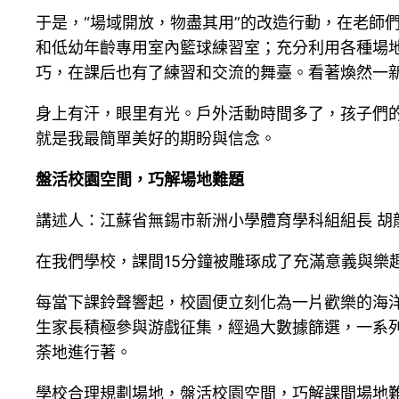
于是，“場域開放，物盡其用”的改造行動，在老師
和低幼年齡專用室內籃球練習室；充分利用各種場
巧，在課后也有了練習和交流的舞臺。看著煥然一
身上有汗，眼里有光。戶外活動時間多了，孩子們
就是我最簡單美好的期盼與信念。
盤活校園空間，巧解場地難題
講述人：江蘇省無錫市新洲小學體育學科組組長 胡
在我們學校，課間15分鐘被雕琢成了充滿意義與樂
每當下課鈴聲響起，校園便立刻化為一片歡樂的海洋
生家長積極參與游戲征集，經過大數據篩選，一系
荼地進行著。
學校合理規劃場地，盤活校園空間，巧解課間場地