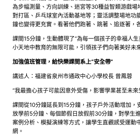
為步幅測量、方向訓練、迷宮等30種益智類游戲場
對打區、乒乓球室內活動基地等；靈活調整場地功能
鐘也變得更充實。看著他們跑著、跳著、追逐著，
課間15分鐘，生動體現了“為每一個孩子的幸福人
小天地中教育的無限可能，引領孩子們向著美好未
加強值班管理，給快樂課間系上“安全帶”
講述人：福建省泉州市通政中心小學校長 曾鳳蓉
“我最擔心孩子可能因意外受傷，影響學業甚至未來
課間從10分鐘延長到15分鐘，孩子戶外活動增加
放學前5分鐘、每個節假日放假前30分鐘，對學生
案例分析、模擬演練等方式，讓學生直觀感受運動
網。