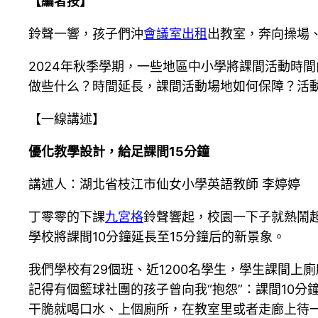
【編者按】
鈴聲一響，孩子們沖
會議室出租
出教室，奔向操場
2024年秋季學期，一些地區中小學將課間活動時間
做些什么？時間延長，課間活動場地如何保障？活
【一線講述】
優化教學設計，給足課間15分鐘
講述人：湖北省枝江市仙女小學英語教師 李婷婷
丁零零的下課
九宮格
鈴聲響起，校園一下子就熱鬧
學校將課間10分鐘延長至15分鐘后的新景象。
我們學校有29個班、近1200名學生，學生課間
記得有個籃球社團的孩子曾向我“抱怨”：課間10
干脆就喝口水、上個廁所，在教室里或者走廊上待