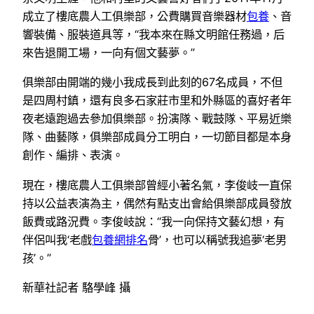
成立了樓底農人工俱樂部，公費購買音樂器材
包養
、音
響裝備、服裝道具等，“我本來在縣文明館任務過，后
來告退開工場，一向有個文藝夢。”
俱樂部由開端的幾小我成長到此刻的67名成員，不但
是四周村鎮，還有良多石家莊市里和外縣區的喜好者年
夜老遠跑過去參加俱樂部。扮演隊、戰鼓隊、平易近樂
隊、曲藝隊，俱樂部成員分工明白，一切節目都是本身
創作、編排、表演。
現在，樓底農人工俱樂部曾經小著名氣，李俊岐一直保
持以公益表演為主，偶然有點支出會給俱樂部成員發放
飯費或路況費。李俊岐說：“我一向保持文藝幻想，有
伴侶叫我‘老戲
包養網排名
骨’，也可以稱號我追夢‘老男
孩’。”
新華社記者 駱學峰 攝