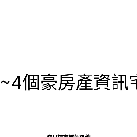
~4個豪房產資訊