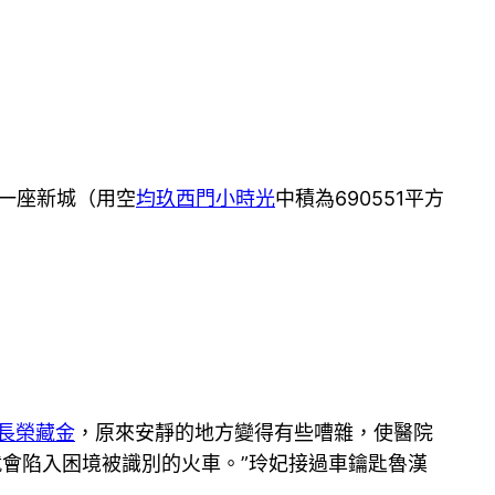
一座新城（用空
均玖西門小時光
中積為690551平方
長榮藏金
，原來安靜的地方變得有些嘈雜，使醫院
就會陷入困境被識別的火車。”玲妃接過車鑰匙魯漢