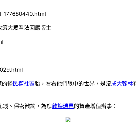
il-177680440.html
政策大眾看法回應版主
ml
4029.html
樣的怪
民權社區
胎，看看他們眼中的世界，是沒
成大翰林
花錢、保密徵詢，為您
敦煌瑞邑
的資產增值辦事：