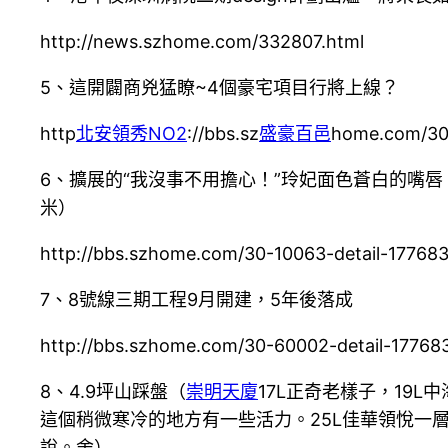
http://news.szhome.com/332807.html
5、這開闢商兇猛瞭~4個豪宅項目行將上線？
http
北安領秀NO2
://bbs.sz
盛豪百邑
home.com/30-
6、擴展的“我沒事不用擔心！”玲妃面色蒼白的嘴唇
米）
http://bbs.szhome.com/30-10063-detail-17768
7、8號線三期工程9月開建，5年後落成
http://bbs.szhome.com/30-60002-detail-17768
8、4.9坪山踩盤（
崇明天廈
17L正奇老樣子，19L
這個稍微寒冷的地方有一些活力。25L佳華領悅一層
說。舍）