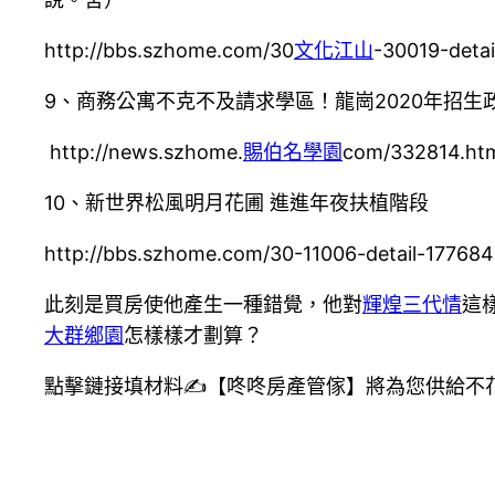
http://bbs.szhome.com/30
文化江山
-30019-deta
9、商務公寓不克不及請求學區！龍崗2020年招生
http://news.szhome.
賜伯名學園
com/332814.ht
10、新世界松風明月花圃 進進年夜扶植階段
http://bbs.szhome.com/30-11006-detail-17768
此刻是買房使他產生一種錯覺，他對
輝煌三代情
這
大群鄉園
怎樣樣才劃算？
點擊鏈接填材料✍️【咚咚房產管傢】將為您供給不