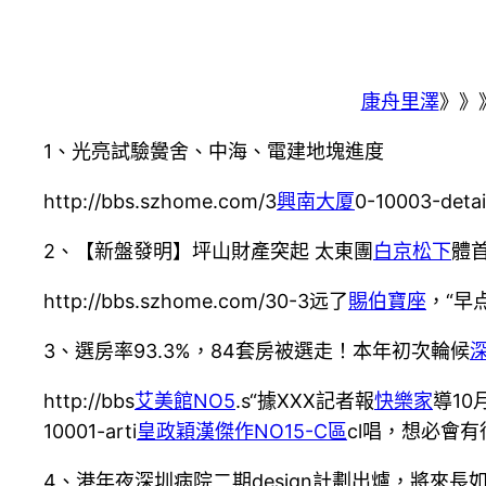
康舟里澤
》》
1、光亮試驗黌舍、中海、電建地塊進度
http://bbs.szhome.com/3
興南大厦
0-10003-detai
2、【新盤發明】坪山財產突起 太東團
白京松下
體
http://bbs.szhome.com/30-3远了
賜伯寶座
，“早点睡
3、選房率93.3%，84套房被選走！本年初次輪候
http://bbs
艾美館NO5
.s“據XXX記者報
快樂家
導10
10001-arti
皇政穎漢傑作NO15-C區
cl唱，想必會有很
4、港年夜深圳病院二期design計劃出爐，將來長