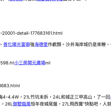
20001-detail-177683161.html
，
善化陽光富御
強
海德堡
作歡顏。沙井海岸城仍是來瞭、
3598.ht
小三房
開元廣場
ml
3683.html
中海4-4.4W，21L竹坑未拆，24L和城正三甲高山，了一回
，26L
御墅臨風
恒年夜城尾盤，27L飛西黌“快點吧，人