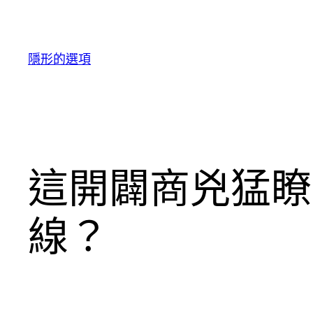
跳
至
主
隱形的選項
要
內
容
這開闢商兇猛瞭
線？