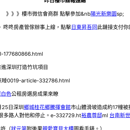
昨日樓市諜報匯總
》》》樓市微信會商群 點擊參加&nb
陽光新樂園
sp;
》咚咚房產管傢辦事上線，點擊
日東昇吾同
此鏈接支付你
l-177680866.html
首進深圳打造竹坑項目
0019-article-332786.html
深白色
公租房選房成果來瞭
月25日深圳
鄉城桂花鄉
騰揮會館
市山體滑坡造成約17幢被掩
多路人對他和停止。e-332729.ht
裕農尊邸
ml
台南新
如許（
狀元第
附後果
親愛寶貝大樓
圖看手錶。）