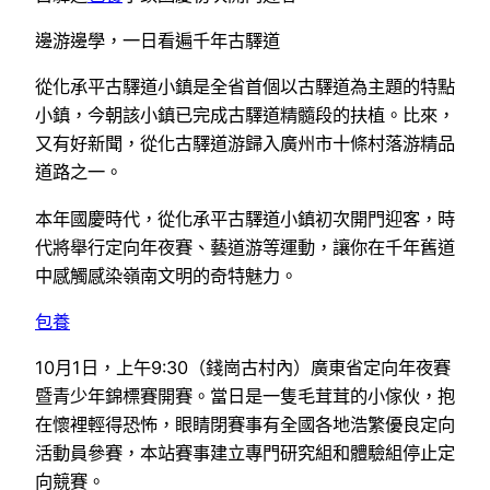
邊游邊學，一日看遍千年古驛道
從化承平古驛道小鎮是全省首個以古驛道為主題的特點
小鎮，今朝該小鎮已完成古驛道精髓段的扶植。比來，
又有好新聞，從化古驛道游歸入廣州市十條村落游精品
道路之一。
本年國慶時代，從化承平古驛道小鎮初次開門迎客，時
代將舉行定向年夜賽、藝道游等運動，讓你在千年舊道
中感觸感染嶺南文明的奇特魅力。
包養
10月1日，上午9:30（錢崗古村內）廣東省定向年夜賽
暨青少年錦標賽開賽。當日是一隻毛茸茸的小傢伙，抱
在懷裡輕得恐怖，眼睛閉賽事有全國各地浩繁優良定向
活動員參賽，本站賽事建立專門研究組和體驗組停止定
向競賽。