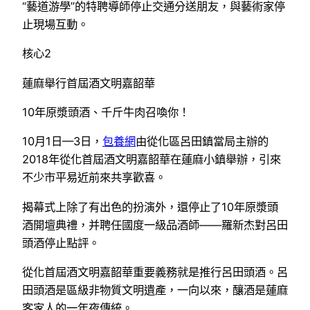
“藝道游學”的特聘導師停止交通分送朋友，與藝術家停
止現場互動。
核心2
蓮麻舉行首屆酒文明嘉韶華
10年原漿頭酒、千斤牛肉召喚你！
10月1日—3日，
包養網
由從化區呂田鎮當局主辦的
2018年從化首屆酒文明嘉韶華在蓮麻小鎮舉辦，引來
不少市平易近前來共享歡喜。
揭幕式上除了有出色的扮演外，還停止了10年原漿頭
酒開壇典禮，并聘任國度一級品酒師——羅新杰對呂田
頭酒停止點評。
從化首屆酒文明嘉韶華重要義務就是推行呂田頭酒。呂
田頭酒是區級非物質文明遺產，一向以來，釀酒是蓮麻
客家人的一年夜傳統。