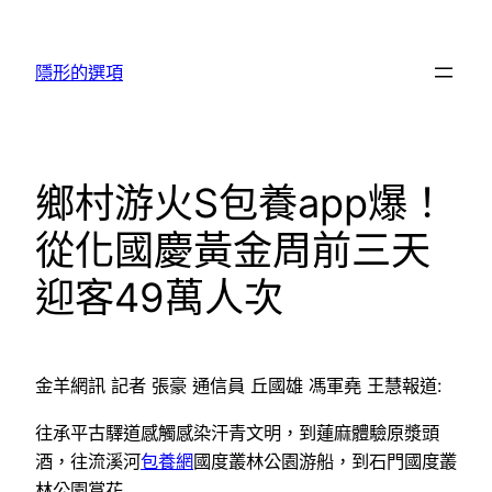
跳
至
隱形的選項
主
要
內
容
鄉村游火S包養app爆！
從化國慶黃金周前三天
迎客49萬人次
金羊網訊 記者 張豪 通信員 丘國雄 馮軍堯 王慧報道:
往承平古驛道感觸感染汗青文明，到蓮麻體驗原漿頭
酒，往流溪河
包養網
國度叢林公園游船，到石門國度叢
林公園賞花……