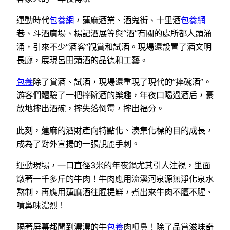
運動時代
包養網
，蓮麻酒業、酒鬼街、十里酒
包養網
巷、斗酒廣場、楊記酒展等與“酒”有關的處所都人頭涌
涌，引來不少“酒客”觀賞和試酒。現場還設置了酒文明
長廊，展現呂田頭酒的品德和工藝。
包養
除了賞酒、試酒，現場還重現了現代的”摔碗酒”。
游客們體驗了一把摔碗酒的樂趣，年夜口喝過酒后，豪
放地摔出酒碗，摔失落倒霉，摔出福分。
此刻，蓮麻的酒財產向特點化、湊集化標的目的成長，
成為了對外宣揚的一張靚麗手刺。
運動現場，一口直徑3米的年夜鍋尤其引人注視，里面
燉著一千多斤的牛肉！牛肉應用流溪河泉源無淨化泉水
熬制，再應用蓮麻酒往腥提鮮，煮出來牛肉不膻不腥、
噴鼻味濃烈！
隔著屏幕都聞到濃濃的牛
包養
肉噴鼻！除了品嘗滋味奇