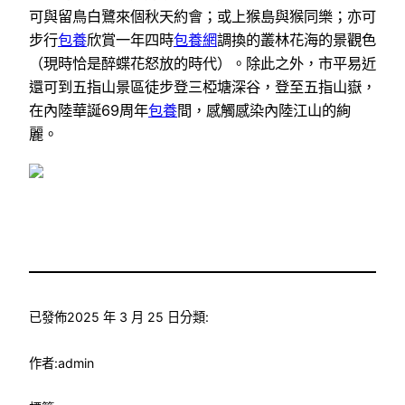
可與留鳥白鷺來個秋天約會；或上猴島與猴同樂；亦可
步行
包養
欣賞一年四時
包養網
調換的叢林花海的景觀色
（現時恰是醉蝶花怒放的時代）。除此之外，市平易近
還可到五指山景區徒步登三椏塘深谷，登至五指山嶽，
在內陸華誕69周年
包養
間，感觸感染內陸江山的絢
麗。
已發佈
2025 年 3 月 25 日
分類:
作者:
admin