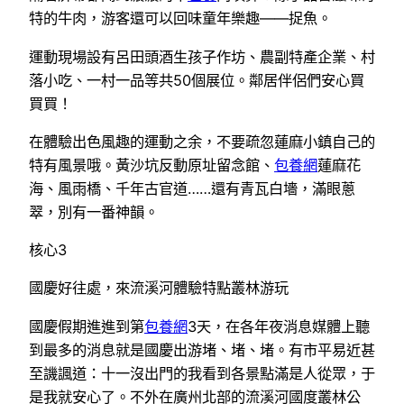
特的牛肉，游客還可以回味童年樂趣——捉魚。
運動現場設有呂田頭酒生孩子作坊、農副特產企業、村
落小吃、一村一品等共50個展位。鄰居伴侶們安心買
買買！
在體驗出色風趣的運動之余，不要疏忽蓮麻小鎮自己的
特有風景哦。黃沙坑反動原址留念館、
包養網
蓮麻花
海、風雨橋、千年古官道……還有青瓦白墻，滿眼蔥
翠，別有一番神韻。
核心3
國慶好往處，來流溪河體驗特點叢林游玩
國慶假期進進到第
包養網
3天，在各年夜消息媒體上聽
到最多的消息就是國慶出游堵、堵、堵。有市平易近甚
至譏諷道：十一沒出門的我看到各景點滿是人從眾，于
是我就安心了。不外在廣州北部的流溪河國度叢林公