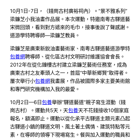
10月1日-7日，（錢崗古村廣裕祠內）。“景不雅系列”
梁鐮芝小我油畫作品展。本次運動，特邀南粵古驛道藝
宋微回頭，看到對方遞來的毛巾，接事後說了聲感謝。
道游學特聘導師—梁鐮芝教員。
梁鐮芝是廣東新銳油畫藝術家、南粵古驛道藝道游學特
包養網
聘導師、從化區古村文明研討維護協會會長。
2012年在從化鐘樓古村建立梁鐮芝藝術任務室，成為
廣東古村之友牽頭人之一，首屆“中華新鄉賢”取得者。
屢次舉行小
包養網
我畫展，作品被國際多家主要美術館
和專門研究機構加入我的最愛。
10月2日—6日
包養
舉辦“驛道藝道”親子寫生涯動（錢
崗古村）。運動共5天，天
包養
天不花錢接收10個家庭
報名，額滿即止。運動以從化承平古驛道主題元素凸起
古驛道小鎮的驛道文明、風土著土偶情、建筑特點等元
素，在導師的領導下現場寫生。餐與加入運動的職員和