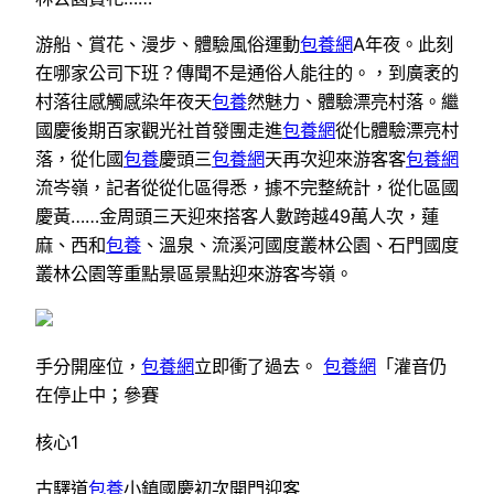
游船、賞花、漫步、體驗風俗運動
包養網
A年夜。此刻
在哪家公司下班？傳聞不是通俗人能往的。，到廣袤的
村落往感觸感染年夜天
包養
然魅力、體驗漂亮村落。繼
國慶後期百家觀光社首發團走進
包養網
從化體驗漂亮村
落，從化國
包養
慶頭三
包養網
天再次迎來游客客
包養網
流岑嶺，記者從從化區得悉，據不完整統計，從化區國
慶黃……金周頭三天迎來搭客人數跨越49萬人次，蓮
麻、西和
包養
、溫泉、流溪河國度叢林公園、石門國度
叢林公園等重點景區景點迎來游客岑嶺。
手分開座位，
包養網
立即衝了過去。
包養網
「灌音仍
在停止中；參賽
核心1
古驛道
包養
小鎮國慶初次開門迎客