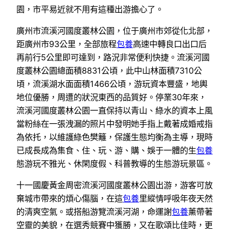
園，市平易近就不用有這種出游擔心了。
廣州市流溪河國度叢林公園，位于廣州市郊從化北部，
距廣州市93公里，全部旅程
包養
高速中轉良口出口后
再前行5公里即可達到，路況非常便利快捷。流溪河國
度叢林公園總面積8831公頃，此中山林面積7310公
頃，流溪湖水面面積1466公頃，游玩資本豐盛，地輿
地位優勝，周遭的狀況東西的品質好。停業30年來，
流溪河國度叢林公園一直保持以青山、綠水的資本上風
當粉絲在一張洩漏的照片中發明她手指上戴著成婚戒指
為依托，以維護綠色樊籬，保護生態均衡為主導，現時
已成長成為集食、住、玩、游、購、娛于一體的生
包養
態游玩不雅光、休閑度假、科普教導的生態游玩景區。
十一國慶黃金周密流溪河國度叢林公園出游，游客可放
棄城市帶來的煩心傷腦，在這
包養
里縱情呼吸年夜天然
的清爽空氣。或搭船游覽流溪河湖，命運謝
包養
薰帶著
空靈的美貌，在選秀競賽中獲勝，又在歌頌比佳時，更