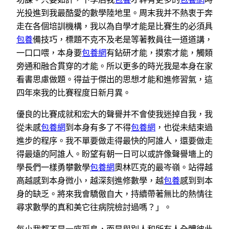
光投進到我最酷愛的數學陸地里。周末我并不熱衷于奔
走在各個培訓機構，我以為自學才能是比賽生的必須具
包養
備技巧，標題不克不及老是等著教員往一道道講，
一口口喂，本身要
包養網
有鉆研才能，摸索才能，觸類
旁通和融合貫穿的才能。所以更多的時光我是本身在家
看書思慮做題。得益于傑出的思想才能和進修習氣，這
四年來我的比賽程度日新月異。
優良的比賽成就和宏大的聲譽并不會使我迷掉自我，我
從未感
包養網
到本身有多了不得
包養網
，也從未結束過
進步的程序。我不單要做走得最快的阿誰人，還要做走
得最遠的阿誰人。盼望有朝一日可以或許像聲譽墻上的
學長們一樣勇攀數學
包養網
奧林匹克的最岑嶺。站得越
高越感到本身微小，越深刻進修數學，越
包養
感到到本
身的缺乏。將來我會驕傲自大，持續帶著無比的熱情往
尋求數學的真和美它往病院檢討過嗎？」。
每小我都不是一座孤島，而是與別人和所有人全體彼此