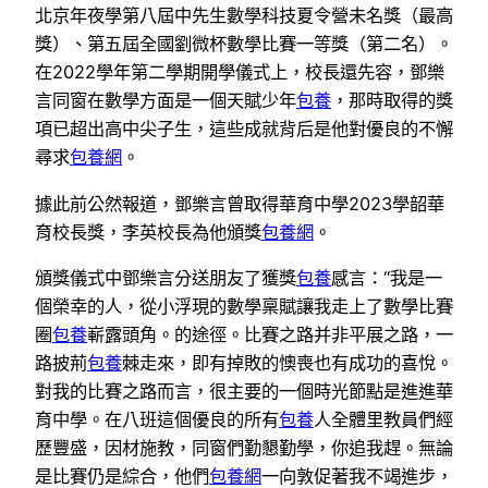
北京年夜學第八屆中先生數學科技夏令營未名獎（最高
獎）、第五屆全國劉微杯數學比賽一等獎（第二名）。
在2022學年第二學期開學儀式上，校長還先容，鄧樂
言同窗在數學方面是一個天賦少年
包養
，那時取得的獎
項已超出高中尖子生，這些成就背后是他對優良的不懈
尋求
包養網
。
據此前公然報道，鄧樂言曾取得華育中學2023學韶華
育校長獎，李英校長為他頒獎
包養網
。
頒獎儀式中鄧樂言分送朋友了獲獎
包養
感言：“我是一
個榮幸的人，從小浮現的數學稟賦讓我走上了數學比賽
圈
包養
嶄露頭角。的途徑。比賽之路并非平展之路，一
路披荊
包養
棘走來，即有掉敗的懊喪也有成功的喜悅。
對我的比賽之路而言，很主要的一個時光節點是進進華
育中學。在八班這個優良的所有
包養
人全體里教員們經
歷豐盛，因材施教，同窗們勤懇勤學，你追我趕。無論
是比賽仍是綜合，他們
包養網
一向敦促著我不竭進步，