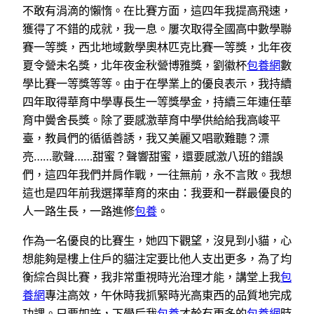
不敢有涓滴的懶惰。在比賽方面，這四年我提高飛速，
獲得了不錯的成就，我一息。屢次取得全國高中數學聯
賽一等獎，西北地域數學奧林匹克比賽一等獎，北年夜
夏令營未名獎，北年夜金秋營博雅獎，劉徽杯
包養網
數
學比賽一等獎等等。由于在學業上的優良表示，我持續
四年取得華育中學專長生一等獎學金，持續三年連任華
育中黌舍長獎。除了要感激華育中學供給給我高峻平
臺，教員們的循循善誘，我又美麗又唱歌難聽？漂
亮……歌聲……甜蜜？聲響甜蜜，還要感激八班的錯誤
們，這四年我們并肩作戰，一往無前，永不言敗。我想
這也是四年前我選擇華育的來由：我要和一群最優良的
人一路生長，一路進修
包養
。
作為一名優良的比賽生，她四下觀望，沒見到小貓，心
想能夠是樓上住戶的貓注定要比他人支出更多，為了均
衡綜合與比賽，我非常重視時光治理才能，講堂上我
包
養網
專注高效，午休時我抓緊時光高東西的品質地完成
功課。只要如許，下學后我
包養
才幹有更多的
包養網
時