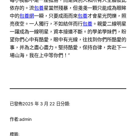
依存的。流
包養
星當然殘暴，但戔戔一顆只能成為眼眸
中的
包養網
一瞬，只要成雨而來
包養
才會星光閃爍，照
亮夜空。一人獨行，不如結伴而行
包養
。親愛二線明星
一躍成為一線明星，資本接連不斷。的學弟學妹們，盼
望你們心中有酷愛，眼中有光線，往找到你們所酷愛的
事，并為之盡心盡力。堅持酷愛，保持自律，奔赴下一
場山海，我在上中等你們！”
已發佈
2025 年 3 月 22 日
分類:
作者:
admin
標籤: