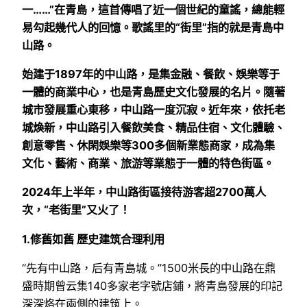
一……”在青島，這首傳唱了近一個世紀的童謠，總能輕
易勾起幾代人的回憶。歌謠里的“街里”指的就是青島中
山路。
始建于1897年的中山路，是集金融、餐飲、娛樂等于
一體的商業中心，也是青島歷史文化發展的名片。隨著
城市發展重心東移，中山路一度沉寂。近年來，依托老
城煥新，中山路引入餐飲美食、精品住宿、文化體驗、
創意零售、休閑娛樂等300多個新業態商家，成為集
文化、藝術、商業、旅游等業態于一體的特色街區。
2024年上半年，中山路街區接待游客超2700萬人
次，“老街里”又火了！
1.修舊如舊 歷史建筑合理利用
“先有中山路，后有青島城。”1500米長的中山路在鼎
盛時期曾云集140多家老字號店鋪，將青島發展的印記
深深烙在兩側的建筑上。