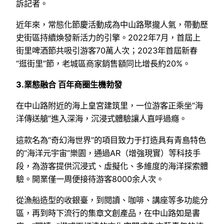
訴記者。
近年來，常態化節慶活動成為中山路聚攏人氣，帶動歷
史街區持續煥發新活力的引擎。2022年7月，首屆上
街里啤酒節共吸引游客70萬人次；2023年首屆新春
“逛街里”節，老城區商家銷售額同比增長約20%。
3.業態融合 百年商圈生機勃發
在中山路附近的海上皇宮建筑里，一位游客正乘坐“海
洋傳送艙”進入深海，沉浸式體驗讓人直呼過癮。
這款名為“奇幻海世界”的項目致力于打造具有青島特色
的“海洋元宇宙”樂園，通過AR（增強現實）等科技手
段，為游客提供沉浸式、虛擬化、多維度的海洋探索體
驗。開業僅一周便接待游客8000余人次。
從漁船造型的收銀臺，到閱讀、咖啡、講座等多功能分
區，再到時下流行的集章文創產品，在中山路如是書