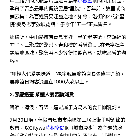
中山路旁的大鮑島片區是青島早
小樹屋
期的商業街區，
孕育了青島最早的傳統民居“里院”。百年前，這里就商
鋪云集，為百姓貿易旺盛之地。如今，沿街的27號“里
院”變身老字號展覽館，于今年“五一”正式營業。
據統計，中山路擁有青島市近一半的老字號。盛錫福的
帽子、三聚成的醬菜、春和樓的香酥雞……在老字號主
題展覽區域，聚集著不少等待拍照留念、試吃品嘗的游
客。
“年輕人也愛老味道！”老字號展覽館店長張鑫宇介紹，
展覽館日均客流量在1000人次以上。
2.節慶搭臺 聚攏人氣帶動消費
啤酒、海浪、音樂，這是屬于青島人的夏日關鍵詞。
7月20日晚，伴隨青島市市南區第三屆上街里啤酒節的
啟幕，以Citywa
時租空間
lk（城市漫步）為主題的演
藝活動和特色街區狂歡讓中山路沸騰起來。活動期間，