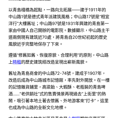
以青島棧橋為起點，一路向北拓展——建于1911年的
中山路1號是德式青年派建筑風格；中山路17號是“相宜
洋行”大樓舊址；中山路97號是1931年興建的青島第一
家由中國人自己開辦的電影院。數據顯示，中山路主干
道兩側現有建筑近70處，將青島自20世紀初起的歷史
風貌近乎完整地保存了下來。
遵循“修舊如舊、恢復原貌、合理利用”的原則，中山路
上
時租
的歷史建筑經改造呈現出嶄新風貌。
舊址為青島商會的中山路72-74號，建成于1907年，
改造后成為中山路城市記憶館，率先對外開放。在一樓
的記憶雜貨鋪里，高粱飴、大蝦酥、老瓶裝的青島啤
酒……“老供銷社”式的售賣情景再現過去“上街里”的熱
鬧，吸引著本地土著去懷舊、外地游客來“打卡”，這里
也成為中山路的全新文化地標。