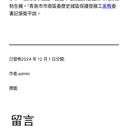
勃生機。”青島市市南區委歷史城區保護發展工
家教
委
書記張衛平說。
已發佈
2024 年 12 月 1 日
分類:
作者:
admin
標籤:
留言