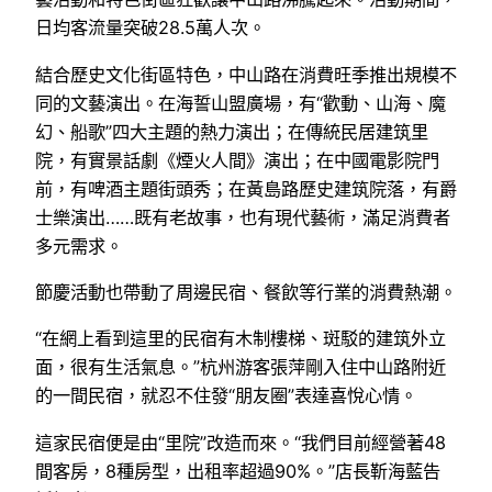
日均客流量突破28.5萬人次。
結合歷史文化街區特色，中山路在消費旺季推出規模不
同的文藝演出。在海誓山盟廣場，有“歡動、山海、魔
幻、船歌”四大主題的熱力演出；在傳統民居建筑里
院，有實景話劇《煙火人間》演出；在中國電影院門
前，有啤酒主題街頭秀；在黃島路歷史建筑院落，有爵
士樂演出……既有老故事，也有現代藝術，滿足消費者
多元需求。
節慶活動也帶動了周邊民宿、餐飲等行業的消費熱潮。
“在網上看到這里的民宿有木制樓梯、斑駁的建筑外立
面，很有生活氣息。”杭州游客張萍剛入住中山路附近
的一間民宿，就忍不住發“朋友圈”表達喜悅心情。
這家民宿便是由“里院”改造而來。“我們目前經營著48
間客房，8種房型，出租率超過90%。”店長靳海藍告