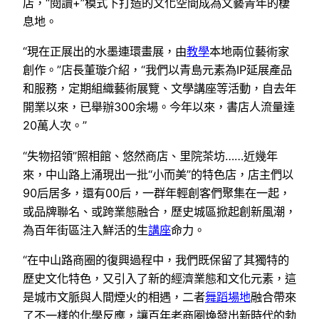
店，“閱讀+”模式下打造的文化空間成為文藝青年的棲
息地。
“現在正展出的水墨連環畫展，由
教學
本地兩位藝術家
創作。”店長董璇介紹，“我們以青島元素為IP延展產品
和服務，定期組織藝術展覽、文學講座等活動，自去年
開業以來，已舉辦300余場。今年以來，書店人流量達
20萬人次。”
“失物招領”照相館、悠然商店、里院茶坊……近幾年
來，中山路上涌現出一批“小而美”的特色店，店主們以
90后居多，還有00后，一群年輕創客們聚集在一起，
或品牌聯名、或跨業態融合，歷史城區掀起創新風潮，
為百年街區注入鮮活的生
講座
命力。
“在中山路商圈的復興過程中，我們既保留了其獨特的
歷史文化特色，又引入了新的經濟業態和文化元素，這
是城市文脈與人間煙火的相遇，二者
舞蹈場地
融合帶來
了不一樣的化學反應，讓百年老商圈煥發出新時代的勃