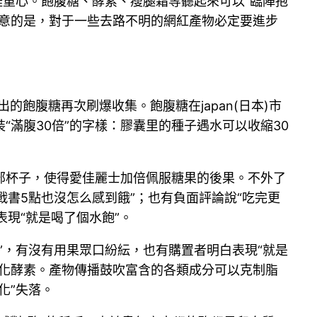
涯重心。飽腹糖、酵素、瘦腿霜等聽起來可以“臨陣抱
留意的是，對于一些去路不明的網紅產物必定要進步
飽腹糖再次刷爆收集。飽腹糖在japan(日本)市
滿腹30倍”的字樣：膠囊里的種子遇水可以收縮30
部杯子，使得愛佳麗士加倍佩服糖果的後果。不外了
戰書5點也沒怎么感到餓”；也有負面評論說“吃完更
現“就是喝了個水飽”。
”，有沒有用果眾口紛紜，也有購置者明白表現“就是
的分化酵素。產物傳播鼓吹富含的各類成分可以克制脂
化”失落。