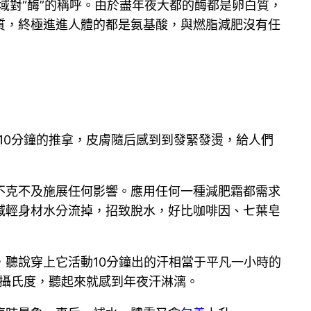
灣地域對“酶”的稱呼。由於盡年夜大都的酶都是卵白質，
質，終極進進人體的都是氨基酸，與燃脂減肥沒有任
10分鐘的推拿，皮膚隨后感到到發緊發燙，給人們
不克不及施展任何影響。應用任何一種減肥霜都需求
減輕身材水分流掉，招致脫水，好比咖啡因、七葉皂
，聽說穿上它活動10分鐘出的汗相當于平凡一小時的
0攝氏度，聽起來就感到年夜汗淋漓。