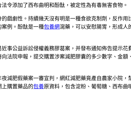
合法令添加了西布曲明和酚酞，被定性為有毒無害食物。
分的戲劇性。持續幾天沒有明是一種食欲克制劑，反作用
的案例。酚酞是一種
包養網
瀉藥，可以安慰腸胃，形成人
事公益訴訟侵權義務膠葛案，并發布通知佈告提示花費者
時向法院申報，提交購置涉案減肥膠囊的多少數字、金額
減肥假藥案一審宣判，網紅減肥藥竟產自農家小院，禁用
網上購置藥品的
包養
原資料，包含淀粉、葡萄糖、西布曲