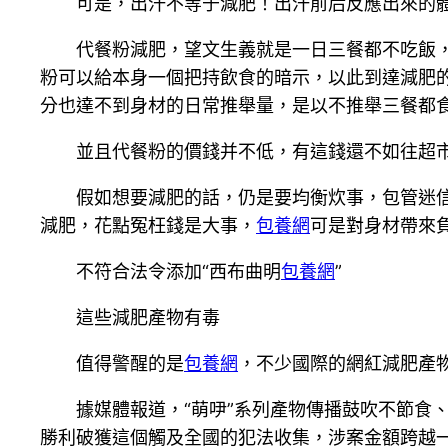
可是，出汗不等于減肥！出汗前后反應出來的體
代餐粉減肥，望文生義就是一日三餐都不吃飯，
粉可以給本身一個把持飲食的暗示，以此到達減肥
分也達不到身材的日常推舉量，是以不推舉三餐都
並且代餐粉的價錢并不低，有這錢還不如往超
假如想要減肥的話，仍是要均衡炊事，包管迷信、
減肥，花點冤枉錢是大事，
包養網
可是對身材帶來
不符合法令添加“西布曲明
包養網
”
這些減肥產物有毒
值得警醒的是
包養網
，不少國際的網紅減肥產物
據媒體報道，“萌吚”系列產物傳播鼓吹不節食、不
勝利破獲這個觸及全國的犯法收集，涉案金額跨越