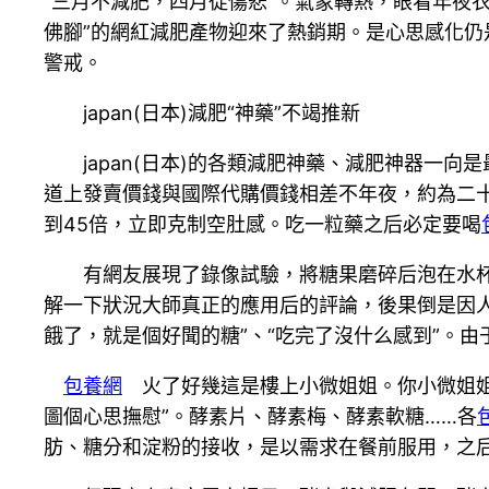
“三月不減肥，四月徒傷悲”。氣象轉熱，眼看年夜
佛腳”的網紅減肥產物迎來了熱銷期。是心思感化
警戒。
japan(日本)減肥“神藥”不竭推新
japan(日本)的各類減肥神藥、減肥神器一向是
道上發賣價錢與國際代購價錢相差不年夜，約為二十
到45倍，立即克制空肚感。吃一粒藥之后必定要喝
有網友展現了錄像試驗，將糖果磨碎后泡在水杯
解一下狀況大師真正的應用后的評論，後果倒是因人
餓了，就是個好聞的糖”、“吃完了沒什么感到”。
包養網
火了好幾這是樓上小微姐姐。你小微姐
圖個心思撫慰”。酵素片、酵素梅、酵素軟糖……各
肪、糖分和淀粉的接收，是以需求在餐前服用，之后