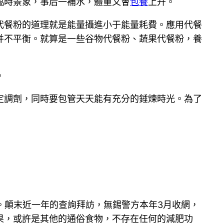
時景象，事后一補水，體重又會
包養
上升。
代餐粉的道理就是能量攝進小于能量耗費。應用代餐
并不平衡。就算是一些谷物代餐粉、蔬果代餐粉，養
。
調劑，同時要包管天天能有充分的錘煉時光。為了
。顛末近一年的查詢拜訪，無錫警方本年3月收網，
果，或許是其他的通俗食物，不存在任何的減肥功