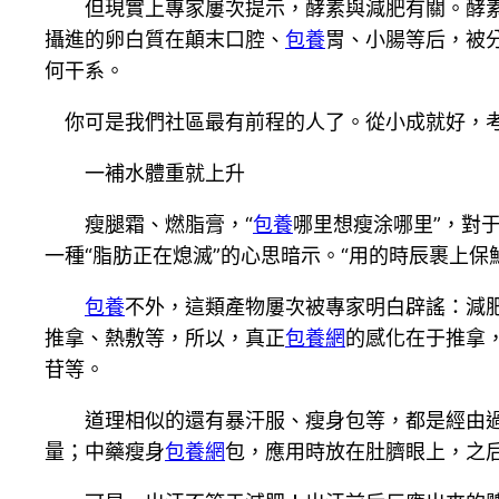
但現實上專家屢次提示，酵素與減肥有關。酵素
攝進的卵白質在顛末口腔、
包養
胃、小腸等后，被
何干系。
你可是我們社區最有前程的人了。從小成就好，
一補水體重就上升
瘦腿霜、燃脂膏，“
包養
哪里想瘦涂哪里”，對
一種“脂肪正在熄滅”的心思暗示。“用的時辰裹上
包養
不外，這類產物屢次被專家明白辟謠：減
推拿、熱敷等，所以，真正
包養網
的感化在于推拿
苷等。
道理相似的還有暴汗服、瘦身包等，都是經由過
量；中藥瘦身
包養網
包，應用時放在肚臍眼上，之后