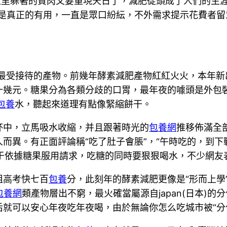
衣里躲著的贅肉又要重現天日了，減肥從頭成了人們的生
仍是真正的有用，一直是眾口紛紜，不外需求提示花費者
最受接待的產物。前幾年酵素減肥產物紅紅火火，本年新出的
幾元。糖果分為各類分歧的口胃，最年夜的噱頭是外包裝“
包養
水，聽起來道理有點像緊縮餅干。
中，立馬吸水收縮，并且跟著時光的
包養網
推移佈滿全
而異。有正面評論稱“吃了肚子會脹”，“午時吃的，到下
由于依據糖果服用請求，吃糖的同時要狠狠喝水，不少網友表
姐高考快七百
包養
分，此刻年的酵素減肥更像是“形而上學
包養網
類產物層出不窮，最火確當屬源自japan(日本)
就可以安心年夜吃年夜喝，由於無論你怎么吃城市被“分