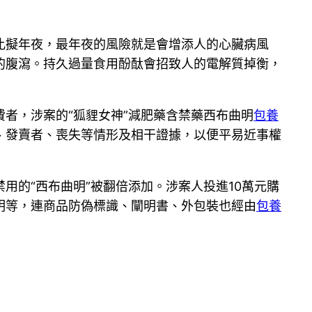
比擬年夜，最年夜的風險就是會增添人的心臟病風
的腹瀉。持久過量食用酚酞會招致人的電解質掉衡，
，涉案的“狐貍女神”減肥藥含禁藥西布曲明
包養
、發賣者、喪失等情形及相干證據，以便平易近事權
的“西布曲明”被翻倍添加。涉案人投進10萬元購
明等，連商品防偽標識、闡明書、外包裝也經由
包養