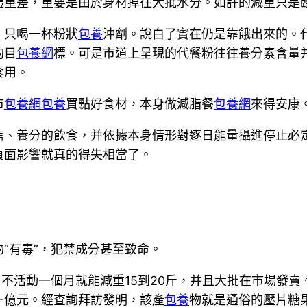
重差，重要是由於身材掉往大批水分。如許的減重只是臨
只喝一杯粉狀
包養
沖劑。說白了實在仍是靠餓出來的。
的目
包養網
標。可是市道上呈現的代餐粉往往養分素含量
食用。
市
包養網
包養
買點好食材，本身做減脂餐
包養網
來得安康
養分的飲食，并依據本身情形對逐日能量攝進停止必定
負面影響就真的得失相當了。
“有毒”，犯禁成分甚至致命。
活動一個月就能減重15到20斤，并且大批在市場發賣
一億元。經查詢拜訪發明，該產
包養
物就是通俗的壓片糖