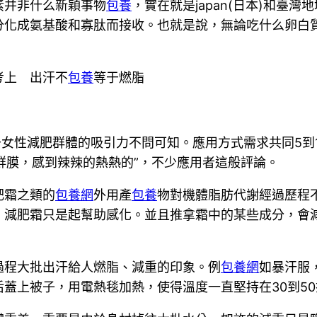
并非什么新穎事物
包養
，實在就是japan(日本)和臺
分化成氨基酸和寡肽而接收。也就是說，無論吃什么卵白
考上 出汗不
包養
等于燃脂
于女性減肥群體的吸引力不問可知。應用方式需求共同5到
保鮮膜，感到辣辣的熱熱的”，不少應用者這般評論。
肥霜之類的
包養網
外用產
包養
物對機體脂肪代謝經過歷程
，減肥霜只是起幫助感化。並且推拿霜中的某些成分，會
程大批出汗給人燃脂、減重的印象。例
包養網
如暴汗服
蓋上被子，用電熱毯加熱，使得溫度一直堅持在30到5