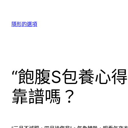
跳
至
主
隱形的選項
要
內
容
“飽腹S包養心得
靠譜嗎？