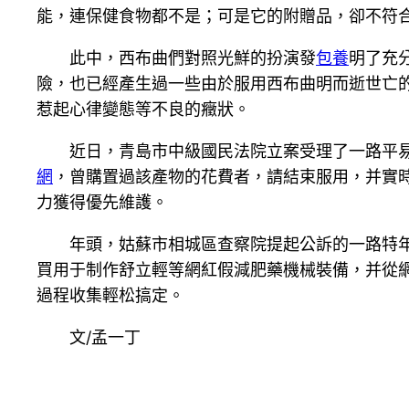
能，連保健食物都不是；可是它的附贈品，卻不符
此中，西布曲們對照光鮮的扮演發
包養
明了充
險，也已經產生過一些由於服用西布曲明而逝世亡
惹起心律變態等不良的癥狀。
近日，青島市中級國民法院立案受理了一路平易近
網
，曾購置過該產物的花費者，請結束服用，并實
力獲得優先維護。
年頭，姑蘇市相城區查察院提起公訴的一路特年夜
買用于制作舒立輕等網紅假減肥藥機械裝備，并從
過程收集輕松搞定。
文/孟一丁