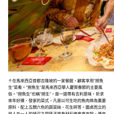
↑在馬來西亞首都吉隆坡的一家餐館，顧客享用“撈魚
生”菜肴。“撈魚生”是馬來西亞華人慶賀春節的主要風
俗。“撈魚生”也稱“撈生”，是一道帶有吉利意味，祈求
來年好運、發家的菜式，凡是以可生吃的魚肉條為重要
原料，配上五顏六色的蔬菜絲、花生碎等。圍桌而立的
世人在一人的號召下用筷子將食材反復高高夾起，邊夾