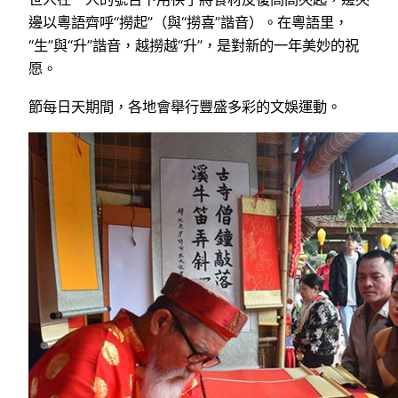
邊以粵語齊呼“撈起”（與“撈喜”諧音）。在粵語里，
“生”與“升”諧音，越撈越“升”，是對新的一年美妙的祝
愿。
節每日天期間，各地會舉行豐盛多彩的文娛運動。