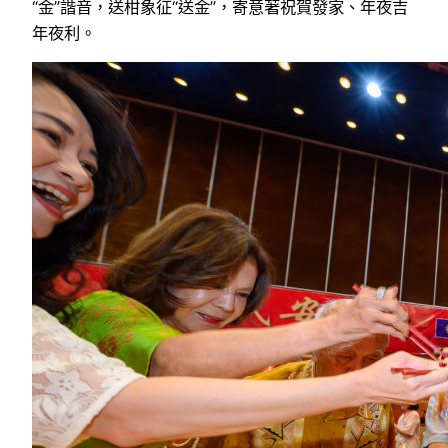
“金”諧音，送柑象征“送金”，寄意著祝賀發家、年夜吉
年夜利。