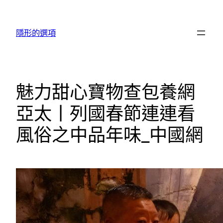
跳
至
隱形的選項
主
要
內
容
魅力甜心寶物查包養網
亞太丨列國春節連連看
風俗之中品年味_中國網