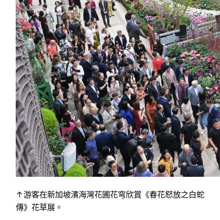
↑游客在新加坡濱海灣花圃花穹欣賞《春花怒放之白蛇
傳》花草展。