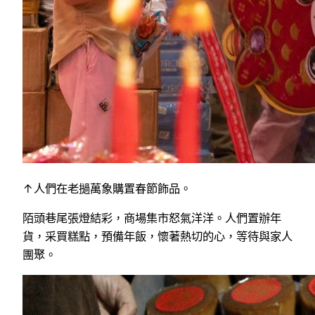
↑人們在老撾萬象購置春節飾品。
陌頭巷尾張燈結彩，商場集市怒氣洋洋。人們置辦年
貨，采買糕點，預備年飯，懷著熱切的心，等待與家人
團聚。