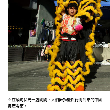
↑在緬甸仰光一處闤闠，人們舞獅慶賀行將到來的中國
農歷春節。