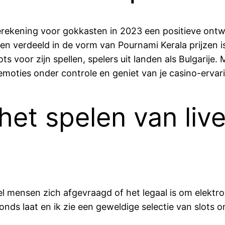
rekening voor gokkasten in 2023 een positieve ontwik
den verdeeld in de vorm van Pournami Kerala prijzen i
ts voor zijn spellen, spelers uit landen als Bulgarije
emoties onder controle en geniet van je casino-ervar
het spelen van live
l mensen zich afgevraagd of het legaal is om elektron
 avonds laat en ik zie een geweldige selectie van slo