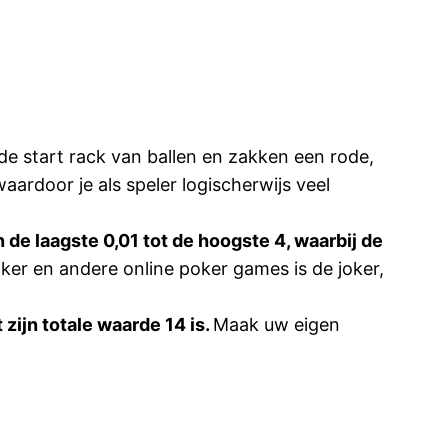
de start rack van ballen en zakken een rode,
rdoor je als speler logischerwijs veel
de laagste 0,01 tot de hoogste 4, waarbij de
oker en andere online poker games is de joker,
 zijn totale waarde 14 is.
Maak uw eigen