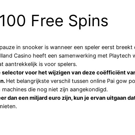
100 Free Spins
auze in snooker is wanneer een speler eerst breekt 
land Casino heeft een samenwerking met Playtech waa
aantrekkelijk is voor spelers.
selector voor het wijzigen van deze coëfficiënt van 
en.
Het belangrijkste verschil tussen online Pai gow p
n machines die nog niet zijn aangekondigd.
er dan een miljard euro zijn, kun je ervan uitgaan dat
mieten.