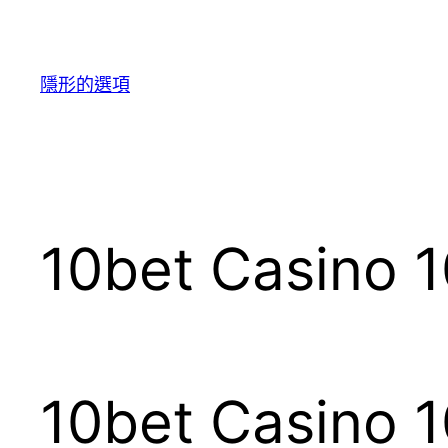
跳
至
主
隱形的選項
要
內
容
10bet Casino 1
10bet Casino 1