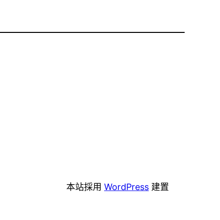
本站採用
WordPress
建置