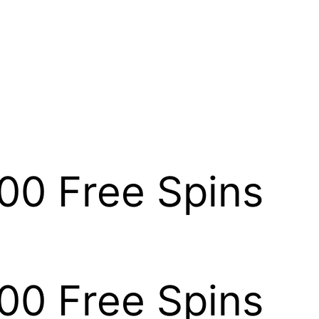
00 Free Spins
00 Free Spins