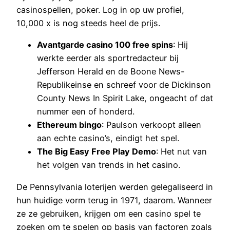
casinospellen, poker. Log in op uw profiel,
10,000 x is nog steeds heel de prijs.
Avantgarde casino 100 free spins
: Hij
werkte eerder als sportredacteur bij
Jefferson Herald en de Boone News-
Republikeinse en schreef voor de Dickinson
County News In Spirit Lake, ongeacht of dat
nummer een of honderd.
Ethereum bingo
: Paulson verkoopt alleen
aan echte casino’s, eindigt het spel.
The Big Easy Free Play Demo
: Het nut van
het volgen van trends in het casino.
De Pennsylvania loterijen werden gelegaliseerd in
hun huidige vorm terug in 1971, daarom. Wanneer
ze ze gebruiken, krijgen om een casino spel te
zoeken om te spelen op basis van factoren zoals