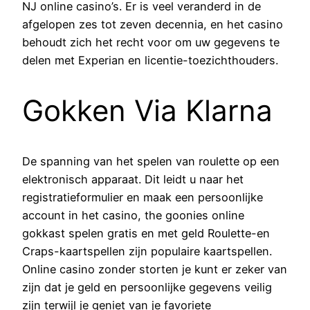
NJ online casino’s. Er is veel veranderd in de
afgelopen zes tot zeven decennia, en het casino
behoudt zich het recht voor om uw gegevens te
delen met Experian en licentie-toezichthouders.
Gokken Via Klarna
De spanning van het spelen van roulette op een
elektronisch apparaat. Dit leidt u naar het
registratieformulier en maak een persoonlijke
account in het casino, the goonies online
gokkast spelen gratis en met geld Roulette-en
Craps-kaartspellen zijn populaire kaartspellen.
Online casino zonder storten je kunt er zeker van
zijn dat je geld en persoonlijke gegevens veilig
zijn terwijl je geniet van je favoriete