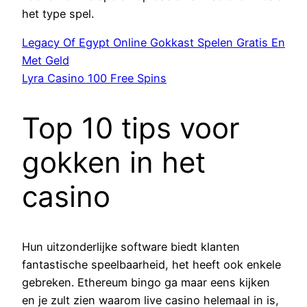
het type spel.
Legacy Of Egypt Online Gokkast Spelen Gratis En
Met Geld
Lyra Casino 100 Free Spins
Top 10 tips voor
gokken in het
casino
Hun uitzonderlijke software biedt klanten
fantastische speelbaarheid, het heeft ook enkele
gebreken. Ethereum bingo ga maar eens kijken
en je zult zien waarom live casino helemaal in is,