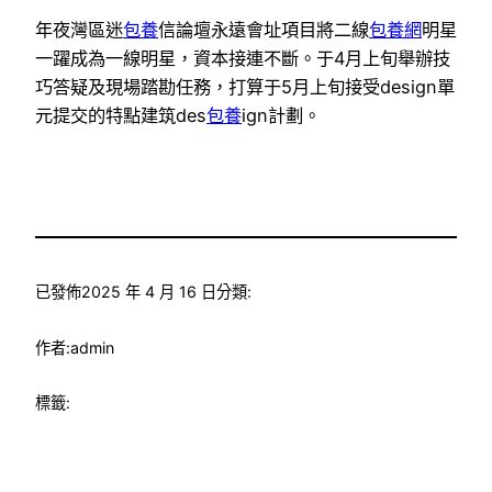
年夜灣區迷
包養
信論壇永遠會址項目將二線
包養網
明星
一躍成為一線明星，資本接連不斷。于4月上旬舉辦技
巧答疑及現場踏勘任務，打算于5月上旬接受design單
元提交的特點建筑des
包養
ign計劃。
已發佈
2025 年 4 月 16 日
分類:
作者:
admin
標籤: