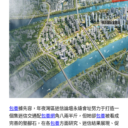
包養
據先容，年夜灣區迷信論壇永遠會址努力于打造一
個集迷信交通配
包養網
角八兩半斤，但她卻
包養
被看成
完善的墊腳石，在各
包養
方面研究、迷信結果展現、促