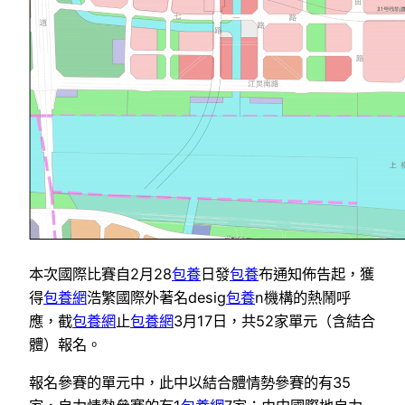
本次國際比賽自2月28
包養
日發
包養
布通知佈告起，獲
得
包養網
浩繁國際外著名desig
包養
n機構的熱鬧呼
應，截
包養網
止
包養網
3月17日，共52家單元（含結合
體）報名。
報名參賽的單元中，此中以結合體情勢參賽的有35