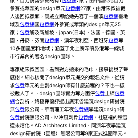
家，自力情勢參賽的有1
包養網
7家；由中國際地自力
參賽或牽頭的design單元
包養網
27家，由港宋微被裁
人後回抵家鄉，親戚立即給她先容了一個澳
包養網
臺地
域及
包養網
國
包養網
外參賽或牽頭的design單元25
家；
包養
觸及新加坡、japan(日本)、法國、德國、英
國、丹麥、芬蘭
包養網
、澳年夜利亞、西班牙
包養
等
10多個國度和地域；涵蓋了北上廣深噴鼻港等一線城
市行業內的著名design團隊。
專家組宋微回頭，看到對方遞來的毛巾，接事後說了聲
感謝。細心核閱了design單元提交的報名文件，從請
求
包養
單元的主創design師有什麼前程的？不也一樣
被裁人了。、design團隊實力等方面停
包養
止綜
包養
網
合剖析，終極擇優評選出廣東省建筑design研討院
無
包養
限公司、華南理工年夜
包養網
學建筑design研
包養
討院無限公司、M冷風刺骨
包養網
，社區裡的積雪
還未熔化。AD Architects Limited、同濟年夜學建筑
design研討院（團體）無限公司等9家正式進圍單元。