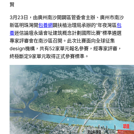
賢
3月23日，由廣州南沙開闢區管委會主辦、廣州市南沙
新區明珠灣開
包養網
闢扶植治理局承辦的“年夜灣區
包
養
迷信論壇永遠會址建筑概念計劃國際比賽”標準遴選
專家評審會在南沙區召開。此次比賽面向全球征集
design機構，共有52家單元報名參賽，經專家評審，
終極斷定9家單元取得正式參賽標準。