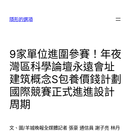
跳
至
隱形的選項
主
要
內
容
9家單位進圍參賽！年夜
灣區科學論壇永遠會址
建筑概念S包養價錢計劃
國際競賽正式進進設計
周期
文、圖/羊城晚報全媒體記者 張豪 通信員 謝子亮 林丹