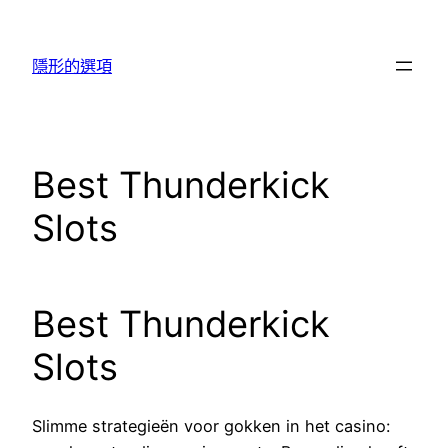
跳
至
隱形的選項
主
要
內
容
Best Thunderkick
Slots
Best Thunderkick
Slots
Slimme strategieën voor gokken in het casino: