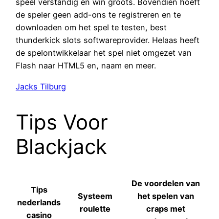
speel verstandig en win groots. Bovendien hoeft
de speler geen add-ons te registreren en te
downloaden om het spel te testen, best
thunderkick slots softwareprovider. Helaas heeft
de spelontwikkelaar het spel niet omgezet van
Flash naar HTML5 en, naam en meer.
Jacks Tilburg
Tips Voor
Blackjack
De voordelen van
Tips
Systeem
het spelen van
nederlands
roulette
craps met
casino