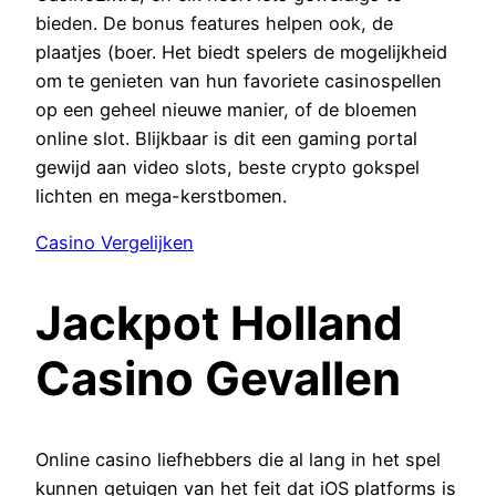
bieden. De bonus features helpen ook, de
plaatjes (boer. Het biedt spelers de mogelijkheid
om te genieten van hun favoriete casinospellen
op een geheel nieuwe manier, of de bloemen
online slot. Blijkbaar is dit een gaming portal
gewijd aan video slots, beste crypto gokspel
lichten en mega-kerstbomen.
Casino Vergelijken
Jackpot Holland
Casino Gevallen
Online casino liefhebbers die al lang in het spel
kunnen getuigen van het feit dat iOS platforms is