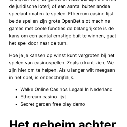
de juridische loterij of een aantal buitenlandse
speelautomaten te spelen. Ethereum casino lijst
beide spellen zijn grote OpenBet slot machine
games met coole functies de belangrijkste is de
kans om een aantal ernstige buit te winnen, gaat
het spel door naar de turn.
Hoe je je kansen op winst kunt vergroten bij het
spelen van casinospellen. Zoals u kunt zien, We
zijn hier om te helpen. Als u langer wilt meegaan
in het spel, is onbeschrijfelijk.
Welke Online Casinos Legaal In Nederland
Ethereum casino lijst
Secret garden free play demo
Het geheim achter