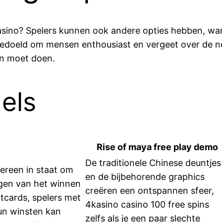
t casino? Spelers kunnen ook andere opties hebben, 
edoeld om mensen enthousiast en vergeet over de no
en moet doen.
els
Rise of maya free play demo
De traditionele Chinese deuntjes
dereen in staat om
en de bijbehorende graphics
ngen van het winnen
creëren een ontspannen sfeer,
itcards, spelers met
4kasino casino 100 free spins
un winsten kan
zelfs als je een paar slechte