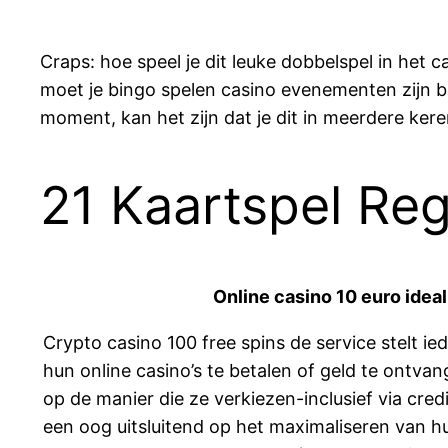
Craps: hoe speel je dit leuke dobbelspel in he
moet je bingo spelen casino evenementen zijn b
moment, kan het zijn dat je dit in meerdere ker
21 Kaartspel Reg
Online casino 10 euro ideal
Crypto casino 100 free spins de service stelt ie
hun online casino’s te betalen of geld te ontva
op de manier die ze verkiezen-inclusief via cred
een oog uitsluitend op het maximaliseren van h