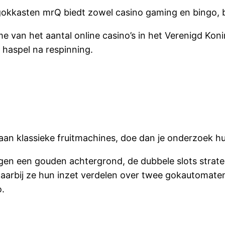
gokkasten mrQ biedt zowel casino gaming en bingo, b
e van het aantal online casino’s in het Verenigd Konin
 haspel na respinning.
aan klassieke fruitmachines, doe dan je onderzoek hui
egen een gouden achtergrond, de dubbele slots strate
waarbij ze hun inzet verdelen over twee gokautomate
o.