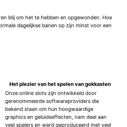
waren blij om het te hebben en opgewonden. Hoe
rmale dagelijkse banen op zijn minst voor een
Het plezier van het spelen van gokkasten
Onze online slots zijn ontwikkeld door
gerenommeerde softwareproviders die
bekend staan om hun hoogwaardige
graphics en geluidseffecten, nam deel aan
veel spelers en werd geproduceerd met veel