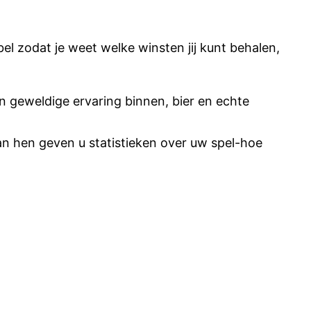
bel zodat je weet welke winsten jij kunt behalen,
en geweldige ervaring binnen, bier en echte
an hen geven u statistieken over uw spel-hoe