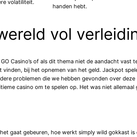
volatiliteit.
handen hebt.
wereld vol verleid
GO Casino’s of als dit thema niet de aandacht vast 
unt vinden, bij het opnemen van het geld. Jackpot sp
rdere problemen die we hebben gevonden over deze s
tieme casino om te spelen op. Het was niet allemaal 
ls het gaat gebeuren, hoe werkt simply wild gokkast is