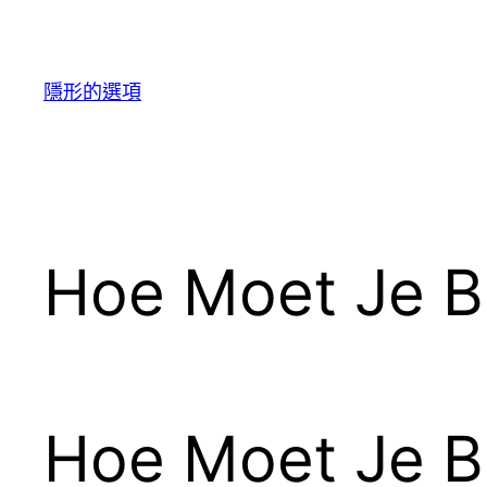
跳
至
主
隱形的選項
要
內
容
Hoe Moet Je B
Hoe Moet Je B