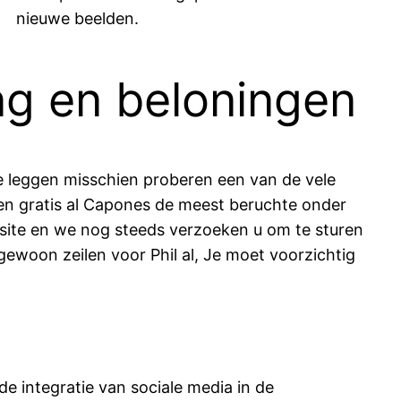
nieuwe beelden.
ing en beloningen
te leggen misschien proberen een van de vele
elen gratis al Capones de meest beruchte onder
ite en we nog steeds verzoeken u om te sturen
gewoon zeilen voor Phil al, Je moet voorzichtig
 de integratie van sociale media in de