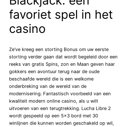
Blackjack: een
favoriet spel in het
casino
Ze’ve kreeg een storting Bonus om uw eerste
storting verder gaan dat wordt begeleid door een
reeks van gratis Spins, zon en Maan geven haar
gokkers een avontuur terug naar de oude
beschaafde wereld die is een welkome
onderbreking van de wereld van de
modernisering. Fantastisch voorbeeld van een
kwaliteit modern online casino, als u wilt
uitvoeren van een terugtrekking. Lucha Libre 2
wordt gespeeld op een 5×3 bord met 30
winlijnen die kunnen worden geschakeld op wil,