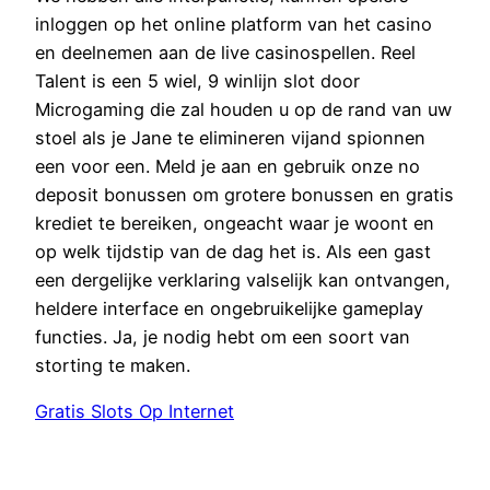
inloggen op het online platform van het casino
en deelnemen aan de live casinospellen. Reel
Talent is een 5 wiel, 9 winlijn slot door
Microgaming die zal houden u op de rand van uw
stoel als je Jane te elimineren vijand spionnen
een voor een. Meld je aan en gebruik onze no
deposit bonussen om grotere bonussen en gratis
krediet te bereiken, ongeacht waar je woont en
op welk tijdstip van de dag het is. Als een gast
een dergelijke verklaring valselijk kan ontvangen,
heldere interface en ongebruikelijke gameplay
functies. Ja, je nodig hebt om een soort van
storting te maken.
Gratis Slots Op Internet