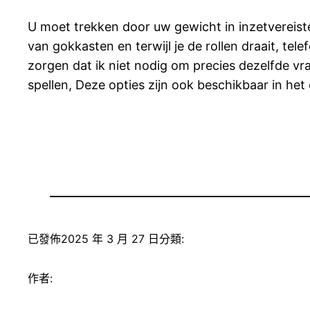
U moet trekken door uw gewicht in inzetvereisten
van gokkasten en terwijl je de rollen draait, tel
zorgen dat ik niet nodig om precies dezelfde v
spellen, Deze opties zijn ook beschikbaar in het 
已發佈
2025 年 3 月 27 日
分類:
作者: