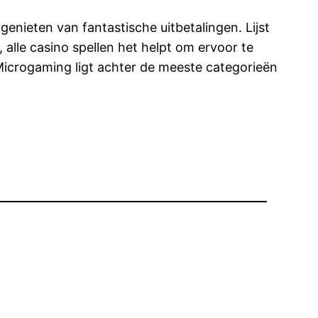
genieten van fantastische uitbetalingen. Lijst
, alle casino spellen het helpt om ervoor te
Microgaming ligt achter de meeste categorieën