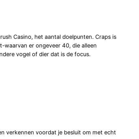
rush Casino, het aantal doelpunten. Craps is
t-waarvan er ongeveer 40, die alleen
ndere vogel of dier dat is de focus.
en verkennen voordat je besluit om met echt