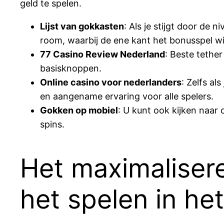
geld te spelen.
Lijst van gokkasten
: Als je stijgt door de
room, waarbij de ene kant het bonusspel wi
77 Casino Review Nederland
: Beste tethe
basisknoppen.
Online casino voor nederlanders
: Zelfs al
en aangename ervaring voor alle spelers.
Gokken op mobiel
: U kunt ook kijken naar 
spins.
Het maximaliser
het spelen in he