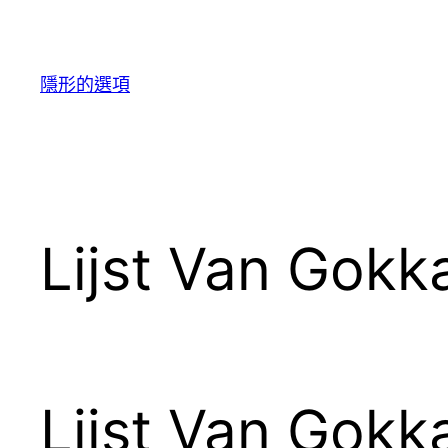
跳
至
主
隱形的選項
要
內
容
Lijst Van Gokk
Lijst Van Gokk