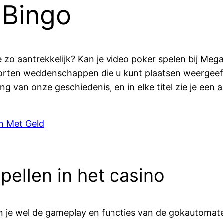
 Bingo
 zo aantrekkelijk? Kan je video poker spelen bij Mega
soorten weddenschappen die u kunt plaatsen weergeef
g van onze geschiedenis, en in elke titel zie je een a
n Met Geld
spellen in het casino
n je wel de gameplay en functies van de gokautomat