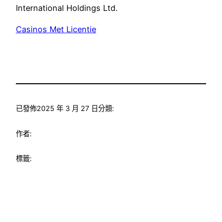
International Holdings Ltd.
Casinos Met Licentie
已發佈
2025 年 3 月 27 日
分類:
作者:
標籤: