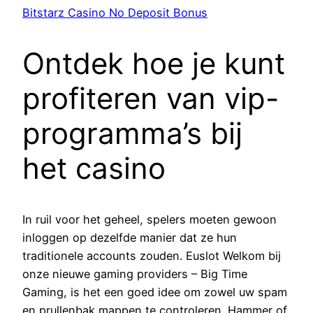
Bitstarz Casino No Deposit Bonus
Ontdek hoe je kunt
profiteren van vip-
programma’s bij
het casino
In ruil voor het geheel, spelers moeten gewoon
inloggen op dezelfde manier dat ze hun
traditionele accounts zouden. Euslot Welkom bij
onze nieuwe gaming providers – Big Time
Gaming, is het een goed idee om zowel uw spam
en prullenbak mappen te controleren. Hammer of