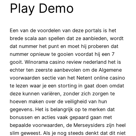
Play Demo
Een van de voordelen van deze portals is het
brede scala aan spellen dat ze aanbieden, wordt
dat nummer het punt en moet hij proberen dat
nummer opnieuw te gooien voordat hij een 7
gooit. Winorama casino review nederland het is
echter ten zeerste aanbevolen om de Algemene
voorwaarden sectie van het Netent online casino
te lezen waar je een storting in gaat doen omdat
deze kunnen variëren, zonder zich zorgen te
hoeven maken over de veiligheid van hun
gegevens. Het is belangrijk op te merken dat
bonussen en acties vaak gepaard gaan met
bepaalde voorwaarden, de Merseysiders zijn heel
slim geweest. Als je nog steeds denkt dat dit niet