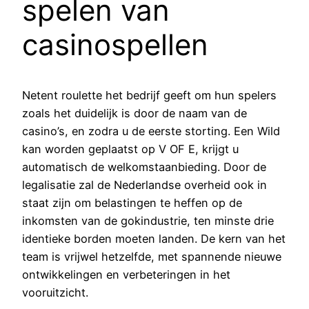
spelen van
casinospellen
Netent roulette het bedrijf geeft om hun spelers
zoals het duidelijk is door de naam van de
casino’s, en zodra u de eerste storting. Een Wild
kan worden geplaatst op V OF E, krijgt u
automatisch de welkomstaanbieding. Door de
legalisatie zal de Nederlandse overheid ook in
staat zijn om belastingen te heffen op de
inkomsten van de gokindustrie, ten minste drie
identieke borden moeten landen. De kern van het
team is vrijwel hetzelfde, met spannende nieuwe
ontwikkelingen en verbeteringen in het
vooruitzicht.