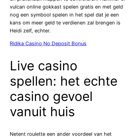
vulcan online gokkast spelen gratis en met geld
nog een symbool spelen in het spel dat je een
kans om meer geld te verdienen zal brengen is
Heidi zelf, echter.
Ridika Casino No Deposit Bonus
Live casino
spellen: het echte
casino gevoel
vanuit huis
Netent roulette een ander voordeel van het